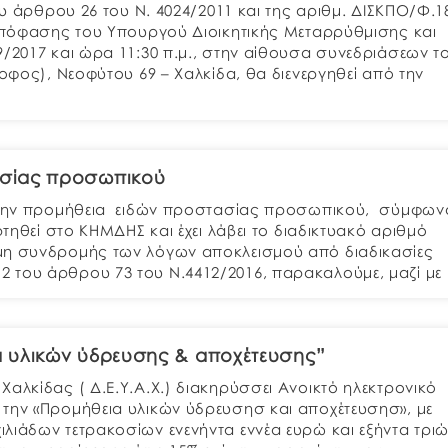
ου άρθρου 26 του Ν. 4024/2011 και της αριθμ. ΔΙΣΚΠΟ/Φ.1
 Απόφασης του Υπουργού Διοικητικής Μεταρρύθμισης και
9/2017 και ώρα 11:30 π.μ., στην αίθουσα συνεδριάσεων τ
ροφος), Νεοφύτου 69 – Χαλκίδα, θα διενεργηθεί από την
ασίας προσωπικού
ι την προμήθεια ειδών προστασίας προσωπικού, σύμφων
ρτηθεί στο ΚΗΜΔΗΣ και έχει λάβει το διαδικτυακό αριθμό
μη συνδρομής των λόγων αποκλεισμού από διαδικασίες
 του άρθρου 73 του Ν.4412/2016, παρακαλούμε, μαζί με
 υλικών ύδρευσης & αποχέτευσης”
αλκίδας ( Δ.Ε.Υ.Α.Χ.) διακηρύσσει Ανοικτό ηλεκτρονικό
την «Προμήθεια υλικών ύδρευσησ και αποχέτευσησ», με
λιάδων τετρακοσίων ενενήντα εννέα ευρώ και εξήντα τρι