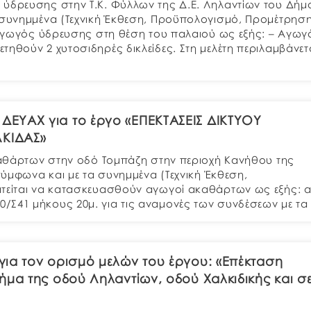
 ύδρευσης στην Τ.Κ. Φύλλων της Δ.Ε. Ληλαντίων του Δήμ
 συνημμένα (Τεχνική Έκθεση, Προϋπολογισμό, Προμέτρηση
ς αγωγός ύδρευσης στη θέση του παλαιού ως εξής: – Αγωγ
ηθούν 2 χυτοσιδηρές δικλείδες. Στη μελέτη περιλαμβάνετ
ΕΥΑΧ για το έργο «ΕΠΕΚΤΑΣΕΙΣ ΔΙΚΤΥΟΥ
ΚΙΔΑΣ»
ακαθάρτων στην οδό Τομπάζη στην περιοχή Κανήθου της
σύμφωνα και με τα συνημμένα (Τεχνική Έκθεση,
ιτείται να κατασκευασθούν αγωγοί ακαθάρτων ως εξής: α
Σ41 μήκους 20μ. για τις αναμονές των συνδέσεων με τα
για τον ορισμό μελών του έργου: «Επέκταση
ήμα της οδού Ληλαντίων, οδού Χαλκιδικής και σ