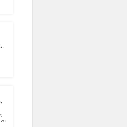
ό,
ς
ό,
ης
ωνα