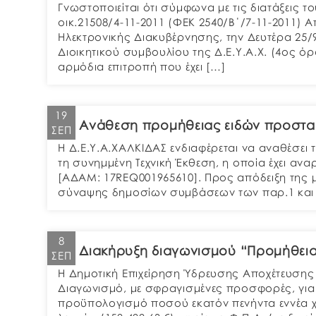
Γνωστοποιείται ότι σύμφωνα με τις διατάξεις τ
οικ.21508/4-11-2011 (ΦΕΚ 2540/Β΄/7-11-2011)
Ηλεκτρονικής Διακυβέρνησης, την Δευτέρα 25/
Διοικητικού συμβουλίου της Δ.Ε.Υ.Α.Χ. (4ος ό
αρμόδια επιτροπή που έχει […]
19
Ανάθεση προμήθειας ειδών προστ
ΣΕΠ
Η Δ.Ε.Υ.Α.ΧΑΛΚΙΔΑΣ ενδιαφέρεται να αναθέσε
τη συνημμένη Τεχνική Έκθεση, η οποία έχει ανα
[ΑΔΑΜ: 17REQ001965610]. Προς απόδειξη της 
σύναψης δημοσίων συμβάσεων των παρ.1 και 2
8
Διακήρυξη διαγωνισμού “Προμήθεια
ΣΕΠ
Η Δημοτική Επιχείρηση Ύδρευσης Αποχέτευσης Χ
Διαγωνισμό, με σφραγισμένες προσφορές, για 
προϋπολογισμό ποσού εκατόν πενήντα εννέα χι