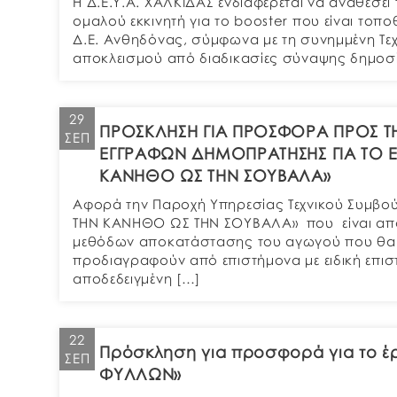
Η Δ.Ε.Υ.Α. ΧΑΛΚΙΔΑΣ ενδιαφέρεται να αναθέσει
ομαλού εκκινητή για το booster που είναι τοπ
Δ.Ε. Ανθηδόνας, σύμφωνα με τη συνημμένη Τε
αποκλεισμού από διαδικασίες σύναψης δημοσ
29
ΠΡΟΣΚΛΗΣΗ ΓΙΑ ΠΡΟΣΦΟΡΑ ΠΡΟΣ ΤΗ
ΣΕΠ
ΕΓΓΡΑΦΩΝ ΔΗΜΟΠΡΑΤΗΣΗΣ ΓΙΑ ΤΟ 
ΚΑΝΗΘΟ ΩΣ ΤΗΝ ΣΟΥΒΑΛΑ»
Aφορά την Παροχή Υπηρεσίας Τεχνικού Συμβ
ΤΗΝ ΚΑΝΗΘΟ ΩΣ ΤΗΝ ΣΟΥΒΑΛΑ» που είναι απαραί
μεθόδων αποκατάστασης του αγωγού που θα ε
προδιαγραφούν από επιστήμονα με ειδική επισ
αποδεδειγμένη […]
22
Πρόσκληση για προσφορά για το έ
ΣΕΠ
ΦΥΛΛΩΝ»