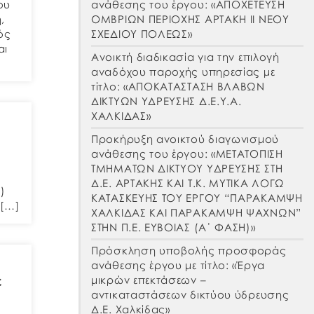
ανάθεσης του έργου: «ΑΠΟΧΕΤΕΥΣΗ
ου
ΟΜΒΡΙΩΝ ΠΕΡΙΟΧΗΣ ΑΡΤΑΚΗ ΙΙ ΝΕΟΥ
,
ΣΧΕΔΙΟΥ ΠΟΛΕΩΣ»
ός
αι
Ανοικτή διαδικασία για την επιλογή
αναδόχου παροχής υπηρεσίας με
τίτλο: «ΑΠΟΚΑΤΑΣΤΑΣΗ ΒΛΑΒΩΝ
ΔΙΚΤΥΩΝ ΥΔΡΕΥΣΗΣ Δ.Ε.Υ.Α.
ΧΑΛΚΙΔΑΣ»
Προκήρυξη ανοικτού διαγωνισμού
ανάθεσης του έργου: «ΜΕΤΑΤΟΠΙΣΗ
ΤΜΗΜΑΤΩΝ ΔΙΚΤΥΟΥ ΥΔΡΕΥΣΗΣ ΣΤΗ
Δ.Ε. ΑΡΤΑΚΗΣ ΚΑΙ Τ.Κ. ΜΥΤΙΚΑ ΛΟΓΩ
)
ΚΑΤΑΣΚΕΥΗΣ ΤΟΥ ΕΡΓΟΥ “ΠΑΡΑΚΑΜΨΗ
 […]
ΧΑΛΚΙΔΑΣ ΚΑΙ ΠΑΡΑΚΑΜΨΗ ΨΑΧΝΩΝ”
ΣΤΗΝ Π.Ε. ΕΥΒΟΙΑΣ (Α΄ ΦΑΣΗ)»
Πρόσκληση υποβολής προσφοράς
ανάθεσης έργου με τίτλο: «Έργα
μικρών επεκτάσεων –
ε
αντικαταστάσεων δικτύου ύδρευσης
Δ.Ε. Χαλκίδας»