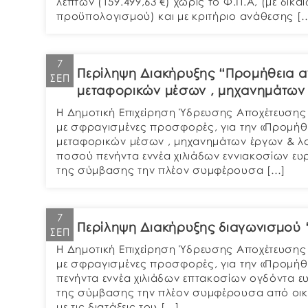
λεπτών (159.499,63 €) χωρίς το Φ.Π.Α, (με δι
προϋπολογισμού) και με κριτήριο ανάθεσης [
7
Περίληψη Διακήρυξης “Προμήθεια αν
ΣΕΠ
μεταφορικών μέσων , μηχανημάτων έ
Η Δημοτική Επιχείρηση Ύδρευσης Αποχέτευσης 
με σφραγισμένες προσφορές, για την «Προμήθει
μεταφορικών μέσων , μηχανημάτων έργων & λοι
ποσού πενήντα εννέα χιλιάδων εννιακοσίων ευρ
της σύμβασης την πλέον συμφέρουσα […]
7
Περίληψη Διακήρυξης διαγωνισμού 
ΣΕΠ
Η Δημοτική Επιχείρηση Ύδρευσης Αποχέτευσης 
με σφραγισμένες προσφορές, για την «Προμήθ
πενήντα εννέα χιλιάδων επτακοσίων ογδόντα ευ
της σύμβασης την πλέον συμφέρουσα από οικ
με τις διατάξεις του […]