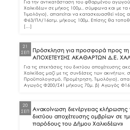
Για την αντικατάσταση του φθαρμένου αγωγού
Χαλκιδέων σε μήκος 100μ., σύμφωνα και με τα
Τιμολόγιο), απαιτείται να κατασκευασθεί νέο
Φ63/ΠΛ/16ατμ. μήκους 100μ. Επίσης θα τοποθετ
[…]
21
Πρόσκληση για προσφορά προς τη Δ
ΣΕΠ
ΑΠΟΧΕΤΕΥΣΗΣ ΑΚΑΘΑΡΤΩΝ Δ.Ε. ΧΑΛ
Για τις επεκτάσεις του δικτύου αποχέτευσης 
Χαλκίδας μαζί με τις συνδέσεις των ακινήτων, 
Προϋπολογισμό, Προμέτρηση, Τιμολόγιο), απα
Αγωγός Φ200/Σ41 μήκους 70μ. β) Αγωγός Φ160/
20
Ανακοίνωση διενέργειας κλήρωσης 
ΣΕΠ
δικτύου αποχέτευσης ομβρίων σε τμ
παρόδους του Δήμου Χαλκιδέων»