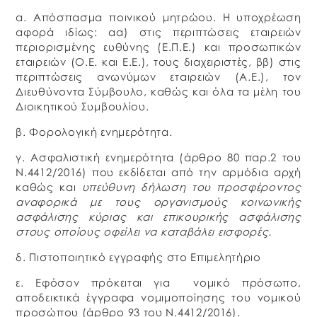
α. Απόσπασμα ποινικού μητρώου. Η υποχρέωση
αφορά ιδίως: αα) στις περιπτώσεις εταιρειών
περιορισμένης ευθύνης (Ε.Π.Ε.) και προσωπικών
εταιρειών (Ο.Ε. και Ε.Ε.), τους διαχειριστές, ββ) στις
περιπτώσεις ανωνύμων εταιρειών (Α.Ε.), τον
Διευθύνοντα Σύμβουλο, καθώς και όλα τα μέλη του
Διοικητικού Συμβουλίου.
β. Φορολογική ενημερότητα.
γ. Ασφαλιστική ενημερότητα (άρθρο 80 παρ.2 του
Ν.4412/2016) που εκδίδεται από την αρμόδια αρχή
καθώς και
υπεύθυνη δήλωση του προσφέροντος
αναφορικά με τους οργανισμούς κοινωνικής
ασφάλισης κύριας και επικουρικής ασφάλισης
στους οποίους οφείλει να καταβάλει εισφορές.
δ. Πιστοποιητικό εγγραφής στο Επιμελητήριο
ε. Εφόσον πρόκειται για νομικό πρόσωπο,
αποδεικτικά έγγραφα νομιμοποίησης του νομικού
προσώπου (άρθρο 93 του Ν.4412/2016).