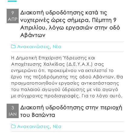
Διακοπή υδροδότησης κατά τις
9
ΑΠΡ
νυχτερινές ώρες σήμερα, Πέμπτη 9
Απριλίου, λόγω εργασιών στην οδό
Αβάντων
Ανακοινώσεις
,
Νέα
H Δημοτική Επιχείριση Ύδρευσης και
Αποχέτευσης Χαλκίδας (Δ.Ε.Υ.Α.Χ.) σας
ενημερώνει ότι, προκειμένου να εκτελεστεί το
έργο της πεζοδρόμησης της οδού Αβάντων, θα
πραγματοποιηθούν εργασίες αντικατάστασης
του παλαιού αγωγού ύδρευσης με νέο αγωγό
με σύγχρονες προδιαγραφές. Για το λόγο αυτό,
θα υπάρξει αναγκαστική διακοπή υδροδότησης
Διακοπή υδροδότησης στην περιοχή
3
σήμερα, Πέμπτη 9 Απριλίου, για πέντε (5)
ΙΑΝ
του Βατώντα
περίπου ώρες, ήτοι από […]
Ανακοινώσεις
,
Νέα