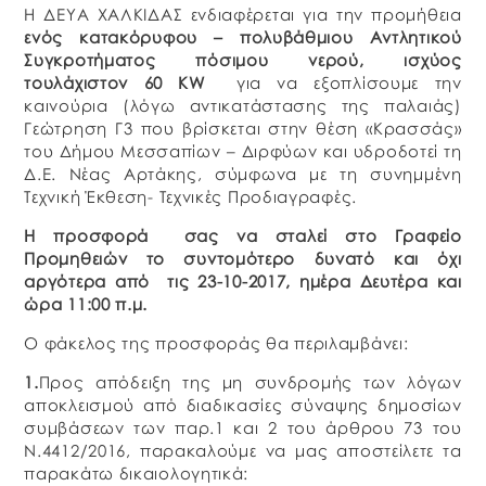
Η ΔΕΥΑ ΧΑΛΚΙΔΑΣ ενδιαφέρεται για την προμήθεια
ενός κατακόρυφου – πολυβάθμιου Αντλητικού
Συγκροτήματος πόσιμου νερού, ισχύος
τουλάχιστον 60
KW
για να εξοπλίσουμε την
καινούρια (λόγω αντικατάστασης της παλαιάς)
Γεώτρηση Γ3 που βρίσκεται στην θέση «Κρασσάς»
του Δήμου Μεσσαπίων – Διρφύων και υδροδοτεί τη
Δ.Ε. Νέας Αρτάκης, σύμφωνα με τη συνημμένη
Τεχνική Έκθεση- Τεχνικές Προδιαγραφές.
Η προσφορά σας να σταλεί στο Γραφείο
Προμηθειών το συντομότερο δυνατό και όχι
αργότερα από τις 23-10-2017, ημέρα Δευτέρα και
ώρα 11:00 π.μ.
Ο φάκελος της προσφοράς θα περιλαμβάνει:
1.
Προς απόδειξη της μη συνδρομής των λόγων
αποκλεισμού από διαδικασίες σύναψης δημοσίων
συμβάσεων των παρ.1 και 2 του άρθρου 73 του
Ν.4412/2016, παρακαλούμε να μας αποστείλετε τα
παρακάτω δικαιολογητικά: