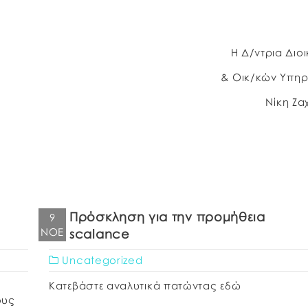
Η Δ/ντρια Διο
& Οικ/κών Υπηρεσ
Νίκη Ζ
Πρόσκληση για την προμήθεια
9
ΝΟΈ
scalance
Uncategorized
Κατεβάστε αναλυτικά πατώντας εδώ
ους