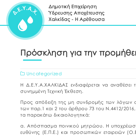
Δημοτική Επιχείρηση
Ύδρευσης Αποχέτευσης
Χαλκίδας - Η Αρέθουσα
Πρόσκληση για την προμήθε
Uncategorized
Η Δ.Ε.Υ.Α.ΧΑΛΚΙΔΑΣ ενδιαφέρεται να αναθέσε
συνημμένη Τεχνική Έκθεση.
Προς απόδειξη της μη συνδρομής των λόγων 
των παρ.1 και 2 του άρθρου 73 του Ν.4412/2016
τα παρακάτω δικαιολογητικά:
α. Απόσπασμα ποινικού μητρώου. Η υποχρέωση 
ευθύνης (Ε.Π.Ε.) και προσωπικών εταιρειών (Ο.Ε