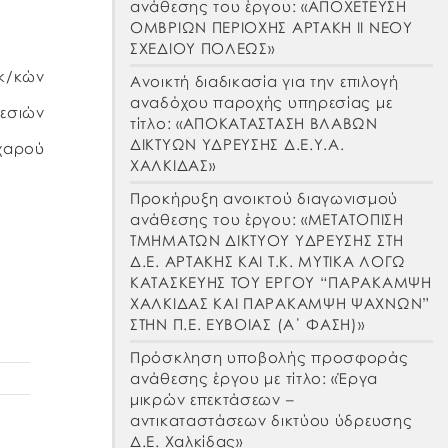
ανάθεσης του έργου: «ΑΠΟΧΕΤΕΥΣΗ
ΟΜΒΡΙΩΝ ΠΕΡΙΟΧΗΣ ΑΡΤΑΚΗ ΙΙ ΝΕΟΥ
ΣΧΕΔΙΟΥ ΠΟΛΕΩΣ»
ικ/κών
Ανοικτή διαδικασία για την επιλογή
αναδόχου παροχής υπηρεσίας με
ιών
τίτλο: «ΑΠΟΚΑΤΑΣΤΑΣΗ ΒΛΑΒΩΝ
ΔΙΚΤΥΩΝ ΥΔΡΕΥΣΗΣ Δ.Ε.Υ.Α.
αχαρού
ΧΑΛΚΙΔΑΣ»
Προκήρυξη ανοικτού διαγωνισμού
ανάθεσης του έργου: «ΜΕΤΑΤΟΠΙΣΗ
ΤΜΗΜΑΤΩΝ ΔΙΚΤΥΟΥ ΥΔΡΕΥΣΗΣ ΣΤΗ
Δ.Ε. ΑΡΤΑΚΗΣ ΚΑΙ Τ.Κ. ΜΥΤΙΚΑ ΛΟΓΩ
ΚΑΤΑΣΚΕΥΗΣ ΤΟΥ ΕΡΓΟΥ “ΠΑΡΑΚΑΜΨΗ
ΧΑΛΚΙΔΑΣ ΚΑΙ ΠΑΡΑΚΑΜΨΗ ΨΑΧΝΩΝ”
ΣΤΗΝ Π.Ε. ΕΥΒΟΙΑΣ (Α΄ ΦΑΣΗ)»
Πρόσκληση υποβολής προσφοράς
ανάθεσης έργου με τίτλο: «Έργα
μικρών επεκτάσεων –
αντικαταστάσεων δικτύου ύδρευσης
Δ.Ε. Χαλκίδας»