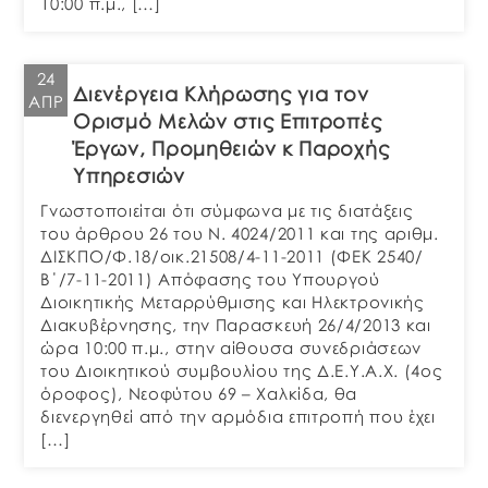
10:00 π.μ., […]
24
Διενέργεια Κλήρωσης για τον
ΑΠΡ
Ορισμό Μελών στις Επιτροπές
Έργων, Προμηθειών κ Παροχής
Υπηρεσιών
Γνωστοποιείται ότι σύμφωνα με τις διατάξεις
του άρθρου 26 του Ν. 4024/2011 και της αριθμ.
ΔΙΣΚΠΟ/Φ.18/οικ.21508/4-11-2011 (ΦΕΚ 2540/
Β΄/7-11-2011) Απόφασης του Υπουργού
Διοικητικής Μεταρρύθμισης και Ηλεκτρονικής
Διακυβέρνησης, την Παρασκευή 26/4/2013 και
ώρα 10:00 π.μ., στην αίθουσα συνεδριάσεων
του Διοικητικού συμβουλίου της Δ.Ε.Υ.Α.Χ. (4ος
όροφος), Νεοφύτου 69 – Χαλκίδα, θα
διενεργηθεί από την αρμόδια επιτροπή που έχει
[…]