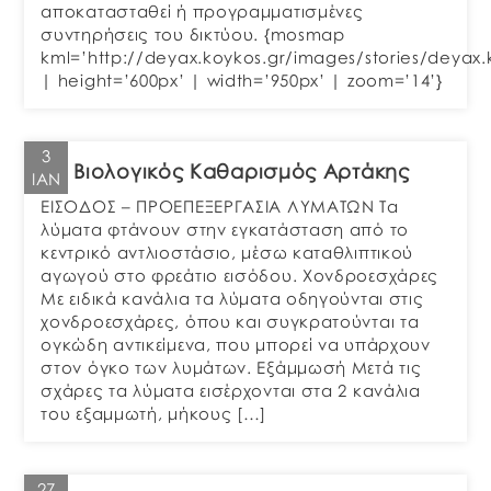
αποκατασταθεί ή προγραμματισμένες
συντηρήσεις του δικτύου. {mosmap
kml=’http://deyax.koykos.gr/images/stories/deyax.
| height=’600px’ | width=’950px’ | zoom=’14’}
3
Βιολογικός Καθαρισμός Αρτάκης
ΙΑΝ
ΕΙΣΟΔΟΣ – ΠΡΟΕΠΕΞΕΡΓΑΣΙΑ ΛΥΜΑΤΩΝ Τα
λύματα φτάνουν στην εγκατάσταση από το
κεντρικό αντλιοστάσιο, μέσω καταθλιπτικού
αγωγού στο φρεάτιο εισόδου. Χονδροεσχάρες
Με ειδικά κανάλια τα λύματα οδηγούνται στις
χονδροεσχάρες, όπου και συγκρατούνται τα
ογκώδη αντικείμενα, που μπορεί να υπάρχουν
στον όγκο των λυμάτων. Εξάμμωσή Μετά τις
σχάρες τα λύματα εισέρχονται στα 2 κανάλια
του εξαμμωτή, μήκους […]
27