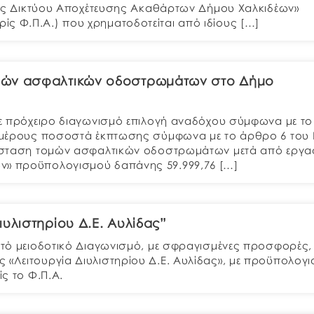
άσεις Δικτύου Αποχέτευσης Ακαθάρτων Δήμου Χαλκιδέων»
ς Φ.Π.Α.) που χρηματοδοτείται από ιδίους […]
ομών ασφαλτικών οδοστρωμάτων στο Δήμο
 με πρόχειρο διαγωνισμό επιλογή αναδόχου σύμφωνα με το
πί μέρους ποσοστά έκπτωσης σύμφωνα με το άρθρο 6 του 
ατάσταση τομών ασφαλτικών οδοστρωμάτων μετά από εργα
ων» προϋπολογισμού δαπάνης 59.999,76 […]
ιυλιστηρίου Δ.Ε. Αυλίδας”
κτό μειοδοτικό Διαγωνισμό, με σφραγισμένες προσφορές, 
 «Λειτουργία Διυλιστηρίου Δ.Ε. Αυλίδας», με προϋπολογ
ίς το Φ.Π.Α.