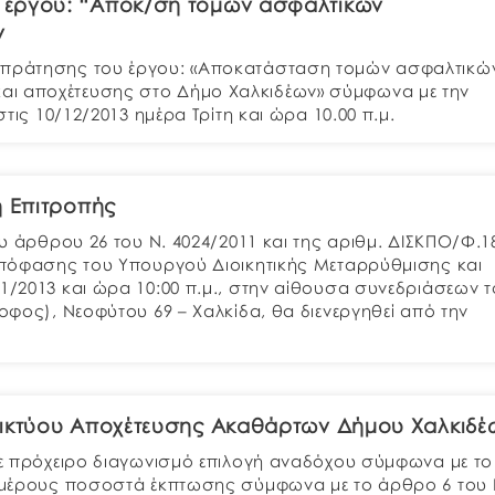
 έργου: “Aποκ/ση τομών ασφαλτικών
ν
μοπράτησης του έργου: «Αποκατάσταση τομών ασφαλτικώ
αι αποχέτευσης στο Δήμο Χαλκιδέων» σύμφωνα με την
στις 10/12/2013 ημέρα Τρίτη και ώρα 10.00 π.μ.
η Επιτροπής
ου άρθρου 26 του Ν. 4024/2011 και της αριθμ. ΔΙΣΚΠΟ/Φ.1
 Απόφασης του Υπουργού Διοικητικής Μεταρρύθμισης και
1/2013 και ώρα 10:00 π.μ., στην αίθουσα συνεδριάσεων 
ροφος), Νεοφύτου 69 – Χαλκίδα, θα διενεργηθεί από την
Δικτύου Αποχέτευσης Ακαθάρτων Δήμου Χαλκιδέ
 με πρόχειρο διαγωνισμό επιλογή αναδόχου σύμφωνα με το
πί μέρους ποσοστά έκπτωσης σύμφωνα με το άρθρο 6 του 