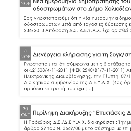
Νέα ημερομηνία δημοπράτησης του
ΝΟΈ
οδοστρωμάτων στο Δήμο Χαλκιδέω
Σας γνωστοποιούμε ότι η νέα ημερομηνία δη
οδοστρωμάτων μετά από εργασίες ύδρευσης κ
236/2013 Απόφαση Δ.Σ. Δ.Ε.Υ.Α.Χ. έχει ορισθεί 
5
Διενέργεια κλήρωσης για τη Συγκ/σ
ΝΟΈ
Γνωστοποιείται ότι σύμφωνα με τις διατάξεις τ
οικ.21508/4-11-2011 (ΦΕΚ 2540/Β΄/7-11-2011)
Ηλεκτρονικής Διακυβέρνησης, την Πέμπτη, 07/1
Διοικητικού συμβουλίου της Δ.Ε.Υ.Α.Χ. (4ος ό
αρμόδια επιτροπή που έχει […]
30
Περίληψη Διακήρυξης “Επεκτάσεις 
ΟΚΤ
Η Πρόεδρος Δ.Σ./Δ.Ε.Υ.Α.Χ. διακηρύσσει: Την
άρθρο 29 του Ν. 3669/08 με το σύστημα με ε