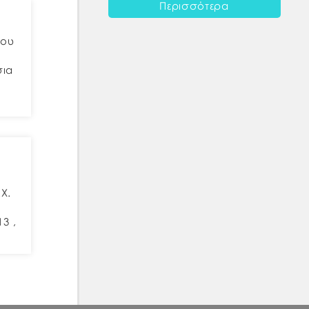
Περισσότερα
ρου
σια
Χ.
3 ,