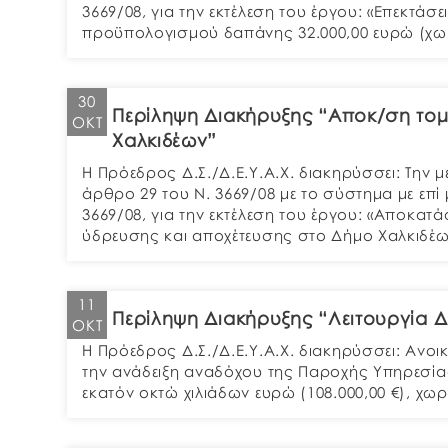
3669/08, για την εκτέλεση του έργου: «Επεκτ
προϋπολογισμού δαπάνης 32.000,00 ευρώ (χωρί
30
Περίληψη Διακήρυξης “Aποκ/ση τ
ΟΚΤ
Χαλκιδέων”
Η Πρόεδρος Δ.Σ./Δ.Ε.Υ.Α.Χ. διακηρύσσει: Την
άρθρο 29 του Ν. 3669/08 με το σύστημα με ε
3669/08, για την εκτέλεση του έργου: «Aποκ
ύδρευσης και αποχέτευσης στο Δήμο Χαλκιδέ
11
Περίληψη Διακήρυξης “Λειτουργία Δ
ΟΚΤ
Η Πρόεδρος Δ.Σ./Δ.Ε.Υ.Α.Χ. διακηρύσσει: Ανοι
την ανάδειξη αναδόχου της Παροχής Υπηρεσίας
εκατόν οκτώ χιλιάδων ευρώ (108.000,00 €), χωρ