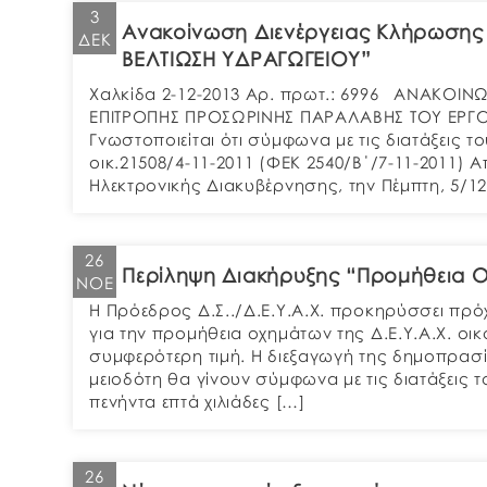
3
Ανακοίνωση Διενέργειας Κλήρωση
ΔΕΚ
ΒΕΛΤΙΩΣΗ ΥΔΡΑΓΩΓΕΙΟΥ”
Χαλκίδα 2-12-2013 Αρ. πρωτ.: 6996 ΑΝΑΚΟΙ
ΕΠΙΤΡΟΠΗΣ ΠΡΟΣΩΡΙΝΗΣ ΠΑΡΑΛΑΒΗΣ ΤΟΥ ΕΡΓΟ
Γνωστοποιείται ότι σύμφωνα με τις διατάξεις τ
οικ.21508/4-11-2011 (ΦΕΚ 2540/Β΄/7-11-2011)
Ηλεκτρονικής Διακυβέρνησης, την Πέμπτη, 5/12/
26
Περίληψη Διακήρυξης “Προμήθεια Ο
ΝΟΈ
Η Πρόεδρος Δ.Σ../Δ.Ε.Υ.Α.Χ. προκηρύσσει πρ
για την προμήθεια οχημάτων της Δ.Ε.Υ.Α.Χ. οι
συμφερότερη τιμή. Η διεξαγωγή της δημοπρα
μειοδότη θα γίνουν σύμφωνα με τις διατάξεις
πενήντα επτά χιλιάδες […]
26