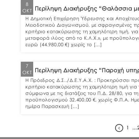
8
Περίληψη Διακήρυξης “Θαλάσσια με
ΟΚΤ
Η Δημοτική Επιχείρηση Ύδρευσης και Αποχέτευ
Μειοδοτικού Διαγωνισμού, με σφραγισμένες π
κριτήριο κατακύρωσης τη χαμηλότερη τιμή, γι
μεταφορά ιλύος από το Κ.Λ.Χ.», με προϋπολο
ευρώ (44.980,00 €) χωρίς το […]
7
Περίληψη Διακήρυξης “Παροχή υπηρ
ΟΚΤ
Η Πρόεδρος Δ.Σ../Δ.Ε.Υ.Α.Χ. : Προκηρύσσει π
κριτήριο κατακύρωσης τη χαμηλότερη τιμή για 
σύμφωνα με τις διατάξεις του Π.Δ. 28/80, για
προϋπολογισμού 32.400,00 €, χωρίς Φ.Π.Α. Ημερ
ημέρα Παρασκευή […]
1
…