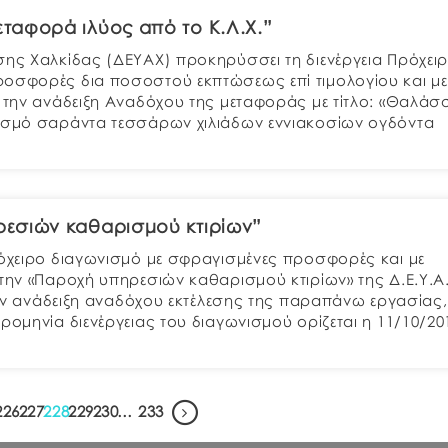
ταφορά ιλύος από το Κ.Λ.Χ.”
σης Χαλκίδας (ΔΕΥΑΧ) προκηρύσσει τη διενέργεια Πρόχει
ροσφορές δια ποσοστού εκπτώσεως επί τιμολογίου και με
α την ανάδειξη Αναδόχου της μεταφοράς με τίτλο: «Θαλάσ
γισμό σαράντα τεσσάρων χιλιάδων εννιακοσίων ογδόντα
εσιών καθαρισμού κτιρίων”
ρόχειρο διαγωνισμό με σφραγισμένες προσφορές και με
την «Παροχή υπηρεσιών καθαρισμού κτιρίων» της Δ.Ε.Υ.Α.
 την ανάδειξη αναδόχου εκτέλεσης της παραπάνω εργασίας,
ομηνία διενέργειας του διαγωνισμού ορίζεται η 11/10/201
226
227
228
229
230
…
233