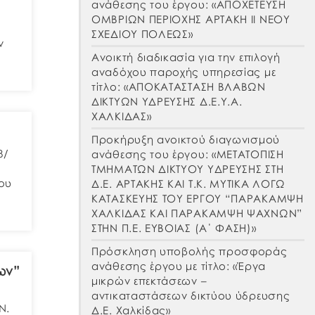
ανάθεσης του έργου: «ΑΠΟΧΕΤΕΥΣΗ
ΟΜΒΡΙΩΝ ΠΕΡΙΟΧΗΣ ΑΡΤΑΚΗ ΙΙ ΝΕΟΥ
ΣΧΕΔΙΟΥ ΠΟΛΕΩΣ»
ν
Ανοικτή διαδικασία για την επιλογή
αναδόχου παροχής υπηρεσίας με
τίτλο: «ΑΠΟΚΑΤΑΣΤΑΣΗ ΒΛΑΒΩΝ
ΔΙΚΤΥΩΝ ΥΔΡΕΥΣΗΣ Δ.Ε.Υ.Α.
ΧΑΛΚΙΔΑΣ»
Προκήρυξη ανοικτού διαγωνισμού
8/
ανάθεσης του έργου: «ΜΕΤΑΤΟΠΙΣΗ
ΤΜΗΜΑΤΩΝ ΔΙΚΤΥΟΥ ΥΔΡΕΥΣΗΣ ΣΤΗ
του
Δ.Ε. ΑΡΤΑΚΗΣ ΚΑΙ Τ.Κ. ΜΥΤΙΚΑ ΛΟΓΩ
ΚΑΤΑΣΚΕΥΗΣ ΤΟΥ ΕΡΓΟΥ “ΠΑΡΑΚΑΜΨΗ
ΧΑΛΚΙΔΑΣ ΚΑΙ ΠΑΡΑΚΑΜΨΗ ΨΑΧΝΩΝ”
ΣΤΗΝ Π.Ε. ΕΥΒΟΙΑΣ (Α΄ ΦΑΣΗ)»
Πρόσκληση υποβολής προσφοράς
ανάθεσης έργου με τίτλο: «Έργα
ων”
μικρών επεκτάσεων –
αντικαταστάσεων δικτύου ύδρευσης
Ν.
Δ.Ε. Χαλκίδας»