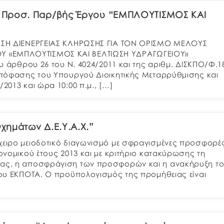
ς Προσ. Παρ/βής Έργου “ΕΜΠΛΟΥΤΙΣΜΟΣ ΚΑΙ
ΝΩΣΗ ΔΙΕΝΕΡΓΕΙΑΣ ΚΛΗΡΩΣΗΣ ΓΙΑ ΤΟΝ ΟΡΙΣΜΟ ΜΕΛΟΥΣ
Υ «ΕΜΠΛΟΥΤΙΣΜΟΣ ΚΑΙ ΒΕΛΤΙΩΣΗ ΥΔΡΑΓΩΓΕΙΟΥ»
ου άρθρου 26 του Ν. 4024/2011 και της αριθμ. ΔΙΣΚΠΟ/Φ.1
 Απόφασης του Υπουργού Διοικητικής Μεταρρύθμισης και
2013 και ώρα 10:00 π.μ., […]
χημάτων Δ.Ε.Υ.Α.Χ.”
όχειρο μειοδοτικό διαγωνισμό με σφραγισμένες προσφορέ
κονομικού έτους 2013 και με κριτήριο κατακύρωσης τη
σίας, η αποσφράγιση των προσφορών και η ανακήρυξη τ
 του ΕΚΠΟΤΑ. Ο προϋπολογισμός της προμήθειας είναι