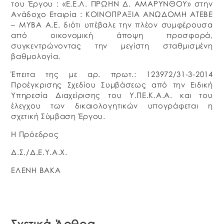
του Έργου : «Ε.Ε.Λ. ΠΡΩΗΝ Δ. ΑΜΑΡΥΝΘΟΥ» στην
Ανάδοχο Εταιρία : ΚΟΙΝΟΠΡΑΞΙΑ ΑΝΩΔΟΜΗ ΑΤΕΒΕ
– ΜΥΒΑ Α.Ε. διότι υπέβαλε την πλέον συμφέρουσα
από οικονομική άποψη προσφορά,
συγκεντρώνοντας την μεγίστη σταθμισμένη
βαθμολογία.
Έπειτα της με αρ. πρωτ.: 123972/31-3-2014
Προέγκρισης Σχεδίου Συμβάσεως από την Ειδική
Υπηρεσία Διαχείρισης του Υ.ΠΕ.Κ.Α.Α. και του
έλεγχου των δικαιολογητικών υπογράφεται η
σχετική Σύμβαση Έργου.
Η Πρόεδρος
Δ.Σ./Δ.Ε.Υ.Α.Χ.
ΕΛΕΝΗ ΒΑΚΑ
Σχετικά Άρθρα