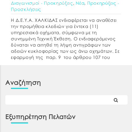
Διαγωνισμοί - Προκηρύξεις
,
Νέα
,
Προκηρύξεις -
Προσκλήσεις
Η Δ.Ε.Υ.Α. ΧΑΛΚΙΔΑΣ ενδιαφέρεται να αναθέσει
την προμήθεια κλειδιών για έντεκα (11)
υπηρεσιακά οχήματα, σύμφωνα με τη
συνημμένη Τεχνική Έκθεση. Ο ενδιαφερόμενος
δύναται να αιτηθεί τη λήψη αντιγράφων των
αδειών κυκλοφορίας των ως άνω οχημάτων. Σε
εφαρμογή της παρ. 9 του άρθρου 107 του
Ν.4497/2017 με την οποία προστέθηκε η παρ. 11
στο άρθρο 73 […]
Αναζήτηση
Εξυπηρέτηση Πελατών