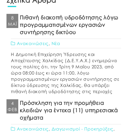
Πιθανή διακοπή υδροδότησης λόγω
8
ΜΆΙ
προγραμματισμένων εργασιών
συντήρησης δικτύου
Ανακοινώσεις
,
Νέα
Η Δημοτική Επιχείρηση Ύδρευσης και
Αποχέτευσης Χαλκίδας (Δ.Ε.Υ.Α.Χ.) ενημερώνει
τους πολίτες ότι, την Τρίτη 9 Μαΐου 2023, από
ώρα 08:00 έως κι ώρα 11:00, λόγω
προγραμματισμένων εργασιών συντήρησης σε
δίκτυο ύδρευσης της Χαλκίδας, θα υπάρξει
πιθανή διακοπή υδροδότησης στις περιοχές
Δεξαμενή και Νεάπολη και στις οδούς
Πρόσκληση για την προμήθεια
4
Νεοφύτου, Προαστείου, Τράλλεων. Ζητούμε την
ΦΕΒ
κλειδιών για έντεκα (11) υπηρεσιακά
κατανόηση των κατοίκων που […]
οχήματα
Ανακοινώσεις
,
Διαγωνισμοί - Προκηρύξεις
,