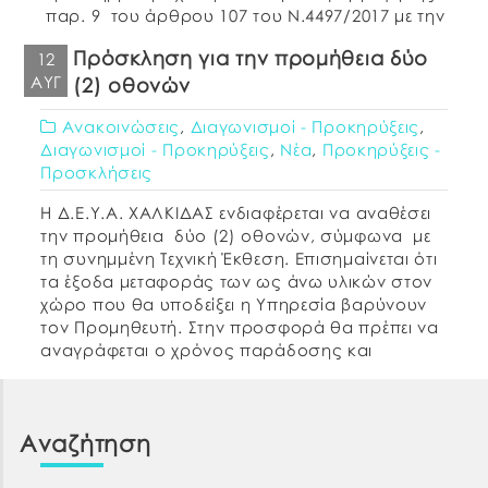
παρ. 9 του άρθρου 107 του Ν.4497/2017 με την
οποία προστέθηκε η παρ. 11 στο άρθρο 73 του
Πρόσκληση για την προμήθεια δύο
12
ν. 4412/2016 […]
ΑΥΓ
(2) οθονών
Ανακοινώσεις
,
Διαγωνισμοί - Προκηρύξεις
,
Διαγωνισμοί - Προκηρύξεις
,
Νέα
,
Προκηρύξεις -
Προσκλήσεις
Η Δ.Ε.Υ.Α. ΧΑΛΚΙΔΑΣ ενδιαφέρεται να αναθέσει
την προμήθεια δύο (2) οθονών, σύμφωνα με
τη συνημμένη Τεχνική Έκθεση. Επισημαίνεται ότι
τα έξοδα μεταφοράς των ως άνω υλικών στον
χώρο που θα υποδείξει η Υπηρεσία βαρύνουν
τον Προμηθευτή. Στην προσφορά θα πρέπει να
αναγράφεται ο χρόνος παράδοσης και
εγγύησης των ειδών καθώς και αναλυτικά
τεχνικά στοιχεία. Σε […]
Αναζήτηση