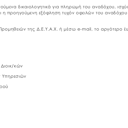
ούμενα δικαιολογητικά για πληρωμή του αναδόχου, ισχύ
αι η προηγούμενη εξόφληση τυχόν οφειλών του αναδόχο
ρομηθειών της Δ.Ε.Υ.Α.Χ. ή μέσω e-mail, το αργότερο έ
οικ/κών
πηρεσιών
ρού