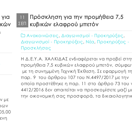
 για
Πρόσκληση για την προμήθεια 7,5
11
ΣΕΠ
ικών
κυβικών ελαφρού μπετόν
Μ
Ανακοινώσεις
,
Διαγωνισμοί - Προκηρύξεις
,
Διαγωνισμοί - Προκηρύξεις
,
Νέα
,
Προκηρύξεις -
Προσκλήσεις
Η Δ.Ε.Υ.Α. ΧΑΛΚΙΔΑΣ ενδιαφέρεται να προβεί στη
-
προμήθεια 7,5 κυβικών ελαφρού μπετόν, σύμφω
με τη συνημμένη Τεχνική Έκθεση. Σε εφαρμογή τ
παρ. 9 του άρθρου 107 του Ν.4497/2017 με την
οποία προστέθηκε η παρ. 11 στο άρθρο 73 του 
4412/2016 δεν απαιτείται να προσκομίσετε μαζί μ
την οικονομική σας προσφορά, τα δικαιολογητι
ν με
περί μη […]
τύων
05,00
ενη
 και
ν