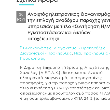
Ανοιχτός ηλεκτρονικός διαγωνισμός
30
ΙΟΎΝ
την επιλογή αναδόχου παροχής γεν
υπηρεσιών με τίτλο «Συντήρηση Η/
Εγκαταστάσεων και δικτύων
αποχέτευσης»
Ανακοινώσεις
,
Διαγωνισμοί - Προκηρύξεις
,
Διαγωνισμοί - Προκηρύξεις
,
Νέα
,
Προκηρύξεις 
Προσκλήσεις
Η Δημοτική Επιχείρηση Ύδρευσης Αποχέτευσης
Χαλκίδας (Δ.Ε.Υ.Α.Χ.), διακηρύσσει Ανοικτό
ηλεκτρονικό Διαγωνισμό, με σφραγισμένες
προσφορές, για την παροχή γενικών υπηρεσιώ
τίτλο «Συντήρηση Η/Μ Εγκαταστάσεων και δικ
αποχέτευσης» με προϋπολογισμό ποσού 417.5
€ μη συμπεριλαμβανομένου ΦΠΑ 24 % (εκτιμώμ
αξία συμπεριλαμβανομένου ΦΠΑ: € 517.706,20)
με κριτήριο ανάθεσης της σύμβασης την πλέο