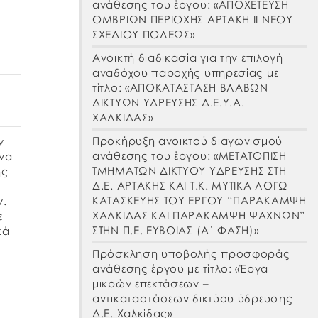
ανάθεσης του έργου: «ΑΠΟΧΕΤΕΥΣΗ
ΟΜΒΡΙΩΝ ΠΕΡΙΟΧΗΣ ΑΡΤΑΚΗ ΙΙ ΝΕΟΥ
ΣΧΕΔΙΟΥ ΠΟΛΕΩΣ»
Ανοικτή διαδικασία για την επιλογή
αναδόχου παροχής υπηρεσίας με
τίτλο: «ΑΠΟΚΑΤΑΣΤΑΣΗ ΒΛΑΒΩΝ
ΔΙΚΤΥΩΝ ΥΔΡΕΥΣΗΣ Δ.Ε.Υ.Α.
ΧΑΛΚΙΔΑΣ»
Προκήρυξη ανοικτού διαγωνισμού
ν
ανάθεσης του έργου: «ΜΕΤΑΤΟΠΙΣΗ
να
ΤΜΗΜΑΤΩΝ ΔΙΚΤΥΟΥ ΥΔΡΕΥΣΗΣ ΣΤΗ
ης
Δ.Ε. ΑΡΤΑΚΗΣ ΚΑΙ Τ.Κ. ΜΥΤΙΚΑ ΛΟΓΩ
ΚΑΤΑΣΚΕΥΗΣ ΤΟΥ ΕΡΓΟΥ “ΠΑΡΑΚΑΜΨΗ
ν.
ΧΑΛΚΙΔΑΣ ΚΑΙ ΠΑΡΑΚΑΜΨΗ ΨΑΧΝΩΝ”
ε
ΣΤΗΝ Π.Ε. ΕΥΒΟΙΑΣ (Α΄ ΦΑΣΗ)»
κά
Πρόσκληση υποβολής προσφοράς
ανάθεσης έργου με τίτλο: «Έργα
μικρών επεκτάσεων –
αντικαταστάσεων δικτύου ύδρευσης
Δ.Ε. Χαλκίδας»