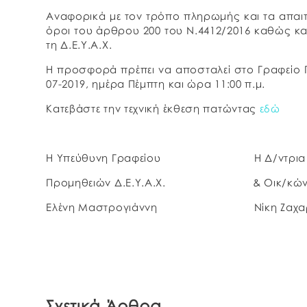
Αναφορικά με τον τρόπο πληρωμής και τα απαιτ
όροι του άρθρου 200 του Ν.4412/2016 καθώς κ
τη Δ.Ε.Υ.Α.Χ.
Η προσφορά πρέπει να αποσταλεί στο Γραφείο Π
07-2019, ημέρα Πέμπτη και ώρα 11:00 π.μ.
Κατεβάστε την τεχνική έκθεση πατώντας
εδώ
Η Υπεύθυνη Γραφείου Η Δ/ντρια Δι
Προμηθειών Δ.Ε.Υ.Α.Χ. & Οικ/κών Υ
Ελένη Μαστρογιάννη Νίκη Ζαχα
Σχετικά Άρθρα