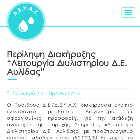
Togg
navig
Περίληψη Διακήρυξης
“Λειτουργία Διυλιστηρίου Δ.Ε.
Αυλίδας”
Προκηρύξεις - Προσκλήσεις
Ο Πρόεδρος Δ.Σ./Δ.Ε.Υ.Α.Χ. διακηρύσσει ανοικτό
ηλεκτρονικό μειοδοτικό Διαγωνισμό, με
σφραγισμένες προσφορές, για την ανάδειξη
αναδόχου της Παροχής Υπηρεσίας «Λειτουργία
Διυλιστηρίου Δ.Ε. Αυλίδας», με προϋπολογισμό
ενενήντα χιλιάδων ευρώ (90.000,00 €) χωρίς το