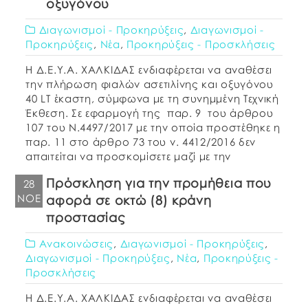
οξυγόνου
Διαγωνισμοί - Προκηρύξεις
,
Διαγωνισμοί -
Προκηρύξεις
,
Νέα
,
Προκηρύξεις - Προσκλήσεις
Η Δ.Ε.Υ.Α. ΧΑΛΚΙΔΑΣ ενδιαφέρεται να αναθέσει
την πλήρωση φιαλών ασετιλίνης και οξυγόνου
40 LT έκαστη, σύμφωνα με τη συνημμένη Τεχνική
Έκθεση. Σε εφαρμογή της παρ. 9 του άρθρου
107 του Ν.4497/2017 με την οποία προστέθηκε η
παρ. 11 στο άρθρο 73 του ν. 4412/2016 δεν
απαιτείται να προσκομίσετε μαζί με την
οικονομική σας προσφορά, τα […]
Πρόσκληση για την προμήθεια που
28
ΝΟΈ
αφορά σε οκτώ (8) κράνη
προστασίας
Ανακοινώσεις
,
Διαγωνισμοί - Προκηρύξεις
,
Διαγωνισμοί - Προκηρύξεις
,
Νέα
,
Προκηρύξεις -
Προσκλήσεις
Η Δ.Ε.Υ.Α. ΧΑΛΚΙΔΑΣ ενδιαφέρεται να αναθέσει