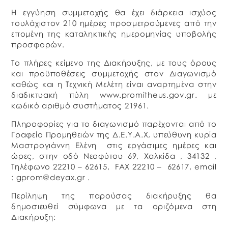
Η εγγύηση συμμετοχής θα έχει διάρκεια ισχύος
τουλάχιστον 210 ημέρες προσμετρούμενες από την
επομένη της καταληκτικής ημερομηνίας υποβολής
προσφορών.
Το πλήρες κείμενο της Διακήρυξης, με τους όρους
και προϋποθέσεις συμμετοχής στον Διαγωνισμό
καθώς και η Τεχνική Μελέτη είναι αναρτημένα στην
διαδικτυακή πύλη www.promitheus.gov.gr. με
κωδικό αριθμό συστήματος 21961.
Πληροφορίες για το διαγωνισμό παρέχονται από το
Γραφείο Προμηθειών της Δ.Ε.Υ.Α.Χ, υπεύθυνη κυρία
Μαστρογιάννη Ελένη στις εργάσιμες ημέρες και
ώρες, στην οδό Νεοφύτου 69, Χαλκίδα , 34132 ,
Τηλέφωνο 22210 – 62615, FAX 22210 – 62617, email
: gprom@deyax.gr .
Περίληψη της παρούσας διακήρυξης θα
δημοσιευθεί σύμφωνα με τα οριζόμενα στη
Διακήρυξη: