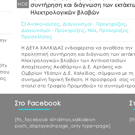
ΝΟΈ
συντήρηση και διάγνωση των εκτάκτ
Ηλεκτρολογικών βλαβών
-
Ανακοινώσεις
,
Διαγωνισμοί - Προκηρύξεις
,
Διαγωνισμοί - Προκηρύξεις
,
Νέα
,
Προκηρύξεις -
Προσκλήσεις
την
Η ΔΕΥΑ ΧΑΛΚΙΔΑΣ ενδιαφέρεται να αναθέσει την
προληπτική συντήρηση και διάγνωση των εκτάκ
Ηλεκτρολογικών βλαβών των Αντλιοστασίων
ΟΥ»
Αποχέτευσης Ακαθάρτων Δ.Ε. Αρτάκης και
 που
Ομβρίων Υδάτων Δ.Ε. Χαλκίδας, σύμφωνα με τη
ύος
συνημμένη Τεχνική Έκθεση. Η προσφορά σας ν
σταλεί στο Γραφείο Προμηθειών το συντομότερ
δυνατό και όχι αργότερα από τις 20-11-2017, ημ
Δευτέρα και ώρα 11:00 π.μ. […]
Στο Facebook
Σ
[fts_facebook id=dimos.xalkideon
[f
posts_displayed=page_only type=page]