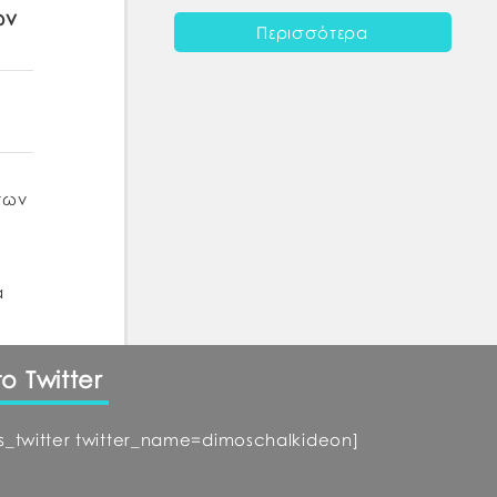
ων
Περισσότερα
των
α
ο
έρα
το Twitter
ts_twitter twitter_name=dimoschalkideon]