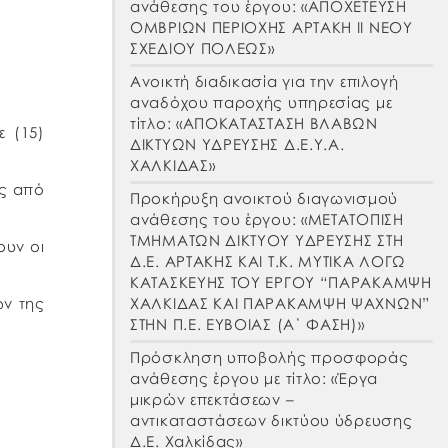
ανάθεσης του έργου: «ΑΠΟΧΕΤΕΥΣΗ
ΟΜΒΡΙΩΝ ΠΕΡΙΟΧΗΣ ΑΡΤΑΚΗ ΙΙ ΝΕΟΥ
ΣΧΕΔΙΟΥ ΠΟΛΕΩΣ»
Ανοικτή διαδικασία για την επιλογή
αναδόχου παροχής υπηρεσίας με
τίτλο: «ΑΠΟΚΑΤΑΣΤΑΣΗ ΒΛΑΒΩΝ
ε (15)
ΔΙΚΤΥΩΝ ΥΔΡΕΥΣΗΣ Δ.Ε.Υ.Α.
ΧΑΛΚΙΔΑΣ»
ης από
Προκήρυξη ανοικτού διαγωνισμού
ανάθεσης του έργου: «ΜΕΤΑΤΟΠΙΣΗ
ΤΜΗΜΑΤΩΝ ΔΙΚΤΥΟΥ ΥΔΡΕΥΣΗΣ ΣΤΗ
ουν οι
Δ.Ε. ΑΡΤΑΚΗΣ ΚΑΙ Τ.Κ. ΜΥΤΙΚΑ ΛΟΓΩ
ΚΑΤΑΣΚΕΥΗΣ ΤΟΥ ΕΡΓΟΥ “ΠΑΡΑΚΑΜΨΗ
ΧΑΛΚΙΔΑΣ ΚΑΙ ΠΑΡΑΚΑΜΨΗ ΨΑΧΝΩΝ”
ών της
ΣΤΗΝ Π.Ε. ΕΥΒΟΙΑΣ (Α΄ ΦΑΣΗ)»
Πρόσκληση υποβολής προσφοράς
ανάθεσης έργου με τίτλο: «Έργα
μικρών επεκτάσεων –
αντικαταστάσεων δικτύου ύδρευσης
Δ.Ε. Χαλκίδας»