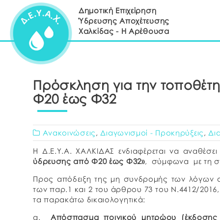
Δημοτική Επιχείρηση
Ύδρευσης Αποχέτευσης
Χαλκίδας - Η Αρέθουσα
Πρόσκληση για την τοποθέτ
Φ20 έως Φ32
Ανακοινώσεις
,
Διαγωνισμοί - Προκηρύξεις
,
Δι
Η Δ.Ε.Υ.Α. ΧΑΛΚΙΔΑΣ ενδιαφέρεται να αναθέσε
ύδρευσης από Φ20 έως Φ32»
, σύμφωνα με τη συ
Προς απόδειξη της μη συνδρομής των λόγων 
των παρ.1 και 2 του άρθρου 73 του Ν.4412/2016
τα παρακάτω δικαιολογητικά:
α.
Απόσπασμα ποινικού μητρώου (έκδοσης 