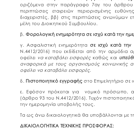
οριζόμενα στην παράγραφο 7αγ του άρθρου 
περιπτώσεις εταιρειών περιορισμένης ευθύνης
διαχειριστές, ββ) στις περιπτώσεις ανωνύμων ε
μέλη του Διοικητικού Συμβουλίου.
β.
Φορολογική ενημερότητα σε ισχύ κατά την η
γ. Ασφαλιστική ενημερότητα
σε ισχύ κατά τη
Ν.4412/2016) που εκδίδεται από την αρμόδια
οφείλει
να καταβάλει εισφορές
καθώς και
υπεύθ
αναφορικά με τους οργανισμούς κοινωνικής α
οφείλει να καταβάλει εισφορές.
δ.
Πιστοποιητικό εγγραφής
στο Επιμελητήριο σε
ε. Εφόσον πρόκειται για νομικό πρόσωπο, 
(άρθρο 93 του Ν.4412/2016). Τυχόν πιστοποιητι
την ημερομηνία υποβολής τους.
Τα ως άνω δικαιολογητικά θα υποβάλλονται με 
ΔΙΚΑΙΟΛΟΓΗΤΙΚΑ ΤΕΧΝΙΚΗΣ ΠΡΟΣΦΟΡΑΣ: