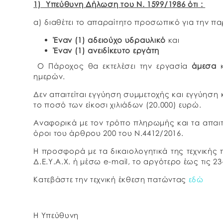
1) Υπεύθυνη Δήλωση του Ν. 1599/1986 ότι :
α) διαθέτει το απαραίτητο προσωπικό για την πα
Έναν (1) αδειούχο υδραυλικό
και
Έναν (1) ανειδίκευτο εργάτη
Ο Πάροχος θα εκτελέσει την εργασία
άμεσα
κ
ημερών.
Δεν απαιτείται εγγύηση συμμετοχής και εγγύηση 
το ποσό των είκοσι χιλιάδων (20.000) ευρώ.
Αναφορικά με τον τρόπο πληρωμής και τα απαιτ
όροι του άρθρου 200 του Ν.4412/2016.
Η προσφορά με τα δικαιολογητικά της τεχνικής
Δ.Ε.Υ.Α.Χ. ή μέσω e-mail, το αργότερο έως τις 23
Κατεβάστε την τεχνική έκθεση πατώντας
εδώ
Η Υπεύθυνη