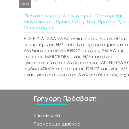
ΙΑΝ
Ανακοινώσεις
,
Διαγωνισμοί - Προκηρύξεις
,
Διαγωνισμοί - Προκηρύξεις
,
Νέα
,
Προκηρύξεις 
Προσκλήσεις
Η Δ.Ε.Υ.Α. ΧΑΛΚΙΔΑΣ ενδιαφέρεται να αναθέσει 
επισκευή ενός Η/Ζ που είναι εγκατεστημένο στο
Αντλιοστάσιο «ΚΑΝΗΘΟΥ», ισχύος 26kVA της
εταιρείας MERCEDES, ενός Η/Ζ που είναι
εγκατεστημένο στο Αντλιοστάσιο «ΑΓ. ΝΙΚΟΛΑ
ισχύος 40kVA της εταιρείας DEUTZ και ενός Η/Ζ
είναι εγκατεστημένο στο Αντλιοστάσιο «Δ», ισχ
38kVA της εταιρείας DEUTZ., σύμφωνα με τη
συνημμένη Τεχνική Έκθεση. […]
Γρήγορη Πρόσβαση
Επικοινωνία
Πρόγραμμα Διαύγεια