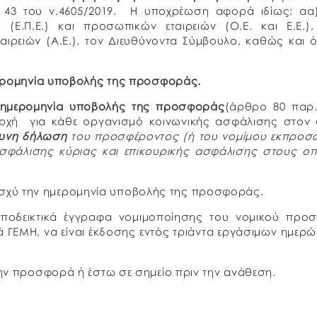
43 του ν.4605/2019. Η υποχρέωση αφορά ιδίως: αα)
 (Ε.Π.Ε.) και προσωπικών εταιρειών (Ο.Ε. και Ε.Ε.)
ταιρειών (Α.Ε.), τον Διευθύνοντα Σύμβουλο, καθώς και 
μερομηνία υποβολής της προσφοράς.
ν ημερομηνία υποβολής της προσφοράς
(άρθρο 80 παρ.
 αρχή για κάθε οργανισμό κοινωνικής ασφάλισης στον
υνη δήλωση
του προσφέροντος (ή του νομίμου εκπροσ
σφάλισης κύριας και επικουρικής ασφάλισης στους οπ
 ισχύ την ημερομηνία υποβολής της προσφοράς.
αποδεικτικά έγγραφα νομιμοποίησης του νομικού προ
κά ΓΕΜΗ, να είναι έκδοσης εντός τριάντα εργάσιμων ημερ
την προσφορά ή έστω σε σημείο πριν την ανάθεση.