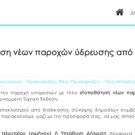
Δ
ηση νέων παροχών ύδρευσης από
αγωνισμοί - Προκηρύξεις
,
Νέα
,
Προκηρύξεις - Προσκλήσει
ι την παροχή υπηρεσιών με τίτλο
«Τοποθέτηση νέων πα
νημμένη Τεχνική Έκθεση.
αποκλεισμού από διαδικασίες σύναψης δημοσίων συμβ
, παρακαλούμε, μαζί με την προσφορά σας, να μας αποστ
τελευταίου τριμήνου) ή Υπεύθυνη Δήλωση
σύμφωνα 