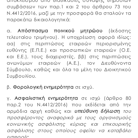
αποκλεισμού από διαδικασίες σύναψης δημοσίων
συμβάσεων των παρ.1 και 2 του άρθρου 73 του
Ν.4412/2016, μαζί με την προσφορά θα σταλούν τα
παρακάτω δικαιολογητικά:
α.
Απόσπασμα ποινικού μητρώου
(έκδοσης
τελευταίου τριμήνου). Η υποχρέωση αφορά ιδίως:
αα) στις περιπτώσεις εταιρειών περιορισμένης
ευθύνης (Ε.Π.Ε.) και προσωπικών εταιρειών (Ο.Ε.
και Ε.Ε.), τους διαχειριστές, ββ) στις περιπτώσεις
ανωνύμων εταιρειών (Α.Ε.), τον Διευθύνοντα
Σύμβουλο, καθώς και όλα τα μέλη του Διοικητικού
Συμβουλίου.
β.
Φορολογική ενημερότητα
σε ισχύ.
γ.
Ασφαλιστική ενημερότητα
σε ισχύ (άρθρο 80
παρ.2 του Ν.4412/2016) που εκδίδεται από την
αρμόδια αρχή καθώς και
υπεύθυνη δήλωση
του
προσφέροντος αναφορικά με τους οργανισμούς
κοινωνικής ασφάλισης κύριας και επικουρικής
ασφάλισης στους οποίους οφείλει να καταβάλει
εισφορές.