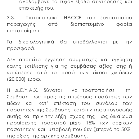
αναλαμβάνει τα τυχόν έξοδα συντήρησης και
επισκευής του.
3.3. Πιστοποιητικό HACCP του εργοστασίου
παραγωγής από διαπιστευμένο φορέα
πιστοποίησης.
Τα δικαιολογητικά θα υποβάλλονται με την
προσφορά.
Δεν απαιτείται εγγύηση συμμετοχής και εγγύηση
καλής εκτέλεσης για τις συμβάσεις αξίας ίσης ή
κατώτερης από το ποσό των είκοσι χιλιάδων
(20.000) ευρώ.
Η Δ.Ε.Υ.Α.Χ. δύναται να τροποποιήσει τη
Σύμβαση ως προς τις επιμέρους ποσότητες των
ειδών και κατ’ επέκταση του συνόλου των
ποσοτήτων της Σύμβασης, κατόπιν της υπογραφής
αυτής και πριν την λήξη ισχύος της, ως δικαίωμα
προαίρεσης ποσοστού μέχρι 15% των αρχικών
ποσοτήτων και μεταβολή που δεν ξεπερνά το 50%
της αξίας της αρχικής σύµβασης.