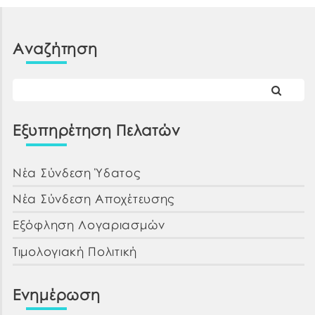
Διοικητικού συμβουλίου της Δ.Ε.Υ.Α.Χ. (4ος
όροφος), Νεοφύτου 69 – Χαλκίδα, θα
διενεργηθεί από την αρμόδια επιτροπή που έχει
Αναζήτηση
[…]
Εξυπηρέτηση Πελατών
Νέα Σύνδεση Ύδατος
Νέα Σύνδεση Αποχέτευσης
Εξόφληση Λογαριασμών
Τιμολογιακή Πολιτική
Ενημέρωση