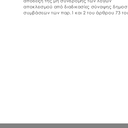
απόδειξη της μη συνδρομής των λόγων
αποκλεισμού από διαδικασίες σύναψης δημοσ
συμβάσεων των παρ.1 και 2 του άρθρου 73 το
Ν.4412/2016, παρακαλούμε, μαζί με την προσ
σας, να μας […]