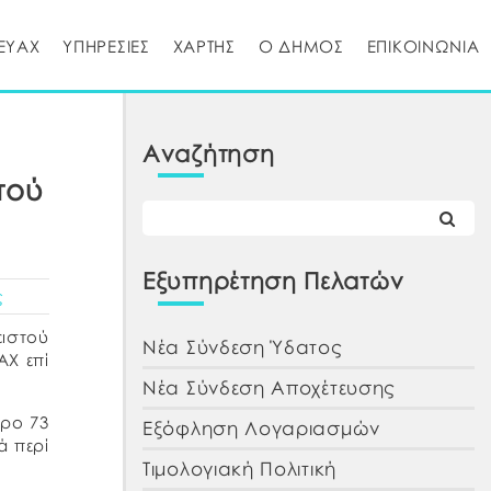
ΕΥΑΧ
ΥΠΗΡΕΣΙΕΣ
ΧΑΡΤΗΣ
Ο ΔΗΜΟΣ
ΕΠΙΚΟΙΝΩΝΙΑ
Αναζήτηση
τού
Εξυπηρέτηση Πελατών
ς
ιστού
Νέα Σύνδεση Ύδατος
ΑΧ επί
Νέα Σύνδεση Αποχέτευσης
θρο 73
Εξόφληση Λογαριασμών
ά περί
Τιμολογιακή Πολιτική