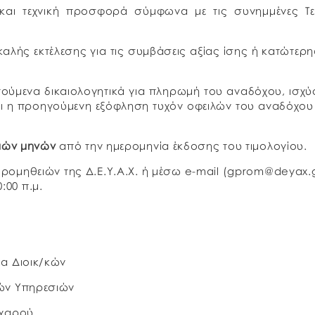
και τεχνική προσφορά σύμφωνα με τις συνημμένες Τεχ
καλής εκτέλεσης για τις συμβάσεις αξίας ίσης ή κατώτερ
ούμενα δικαιολογητικά για πληρωμή του αναδόχου, ισχύ
αι η προηγούμενη εξόφληση τυχόν οφειλών του αναδόχο
ιών μηνών
από την ημερομηνία έκδοσης του τιμολογίου.
ρομηθειών της Δ.Ε.Υ.Α.Χ. ή μέσω e-mail (gprom@deyax.g
:00 π.μ.
ιοικ/κών
Υπηρεσιών
αρού