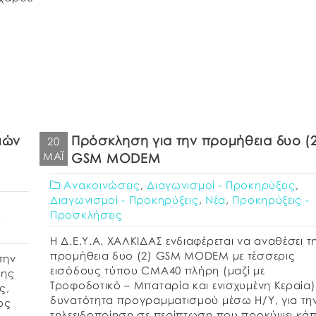
ιών
Πρόσκληση για την προμήθεια δυο (
20
ΜΆΙ
GSM MODEM
Ανακοινώσεις
,
Διαγωνισμοί - Προκηρύξεις
,
Διαγωνισμοί - Προκηρύξεις
,
Νέα
,
Προκηρύξεις -
Προσκλήσεις
-
Η Δ.Ε.Υ.Α. ΧΑΛΚΙΔΑΣ ενδιαφέρεται να αναθέσει τ
προμήθεια δυο (2) GSM MODEM με τέσσερις
την
εισόδους τύπου CMA40 πλήρη (μαζί με
ξης
Τροφοδοτικό – Μπαταρία και ενισχυμένη Κεραία)
ς,
δυνατότητα προγραμματισμού μέσω Η/Υ, για τη
ος
τηλεειδοποίηση σε περίπτωση που προκύψει κά