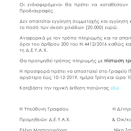
Οι ενδιαφερόμενοι θα πρέπει να καταθέσουν 
Προδιαγραφές.
Δεν απαιτείται εγγύηση συμμετοχής και εγγύηση 
το ποσό των είκοσι χιλιάδων (20.000) ευρώ.
Αναφορικά με τον τρόπο πληρωμής και τα απαιτ
όροι του άρθρου 200 του Ν.4412/2016 καθώς κ
τη Δ.Ε.Υ.Α.Χ.
Θα προτιμηθεί τρόπος πληρωμής με
πίστωση τρ
Η προσφορά πρέπει να αποσταλεί στο Γραφείο Π
αργότερο έως 10-12-2019, ημέρα Τρίτη και ώρα 10
Κατεβάστε την τεχνική έκθεση πατώντας
εδώ
Η Υπεύθυνη Γραφείου Η Δ/ντρια Δ
Προμηθειών Δ.Ε.Υ.Α.Χ. & Οικ/κών 
Ελένη Μαστρογιάννη Νίκη Ζαχ