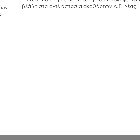
βλάβη στα αντλιοστάσια ακαθάρτων Δ.Ε. Νέας
ίων
Αρτάκης, σύμφωνα με τη συνημμένη Τεχνική
υ
Έκθεση. Σε εφαρμογή της […]
φορά