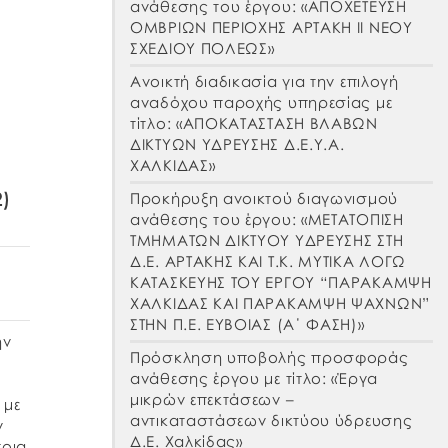
ανάθεσης του έργου: «ΑΠΟΧΕΤΕΥΣΗ
ΟΜΒΡΙΩΝ ΠΕΡΙΟΧΗΣ ΑΡΤΑΚΗ ΙΙ ΝΕΟΥ
ΣΧΕΔΙΟΥ ΠΟΛΕΩΣ»
Ανοικτή διαδικασία για την επιλογή
αναδόχου παροχής υπηρεσίας με
τίτλο: «ΑΠΟΚΑΤΑΣΤΑΣΗ ΒΛΑΒΩΝ
ΔΙΚΤΥΩΝ ΥΔΡΕΥΣΗΣ Δ.Ε.Υ.Α.
ΧΑΛΚΙΔΑΣ»
2)
Προκήρυξη ανοικτού διαγωνισμού
ανάθεσης του έργου: «ΜΕΤΑΤΟΠΙΣΗ
ΤΜΗΜΑΤΩΝ ΔΙΚΤΥΟΥ ΥΔΡΕΥΣΗΣ ΣΤΗ
Δ.Ε. ΑΡΤΑΚΗΣ ΚΑΙ Τ.Κ. ΜΥΤΙΚΑ ΛΟΓΩ
ΚΑΤΑΣΚΕΥΗΣ ΤΟΥ ΕΡΓΟΥ “ΠΑΡΑΚΑΜΨΗ
ΧΑΛΚΙΔΑΣ ΚΑΙ ΠΑΡΑΚΑΜΨΗ ΨΑΧΝΩΝ”
ΣΤΗΝ Π.Ε. ΕΥΒΟΙΑΣ (Α΄ ΦΑΣΗ)»
ην
Πρόσκληση υποβολής προσφοράς
ανάθεσης έργου με τίτλο: «Έργα
μικρών επεκτάσεων –
 με
αντικαταστάσεων δικτύου ύδρευσης
ν
Δ.Ε. Χαλκίδας»
ποια