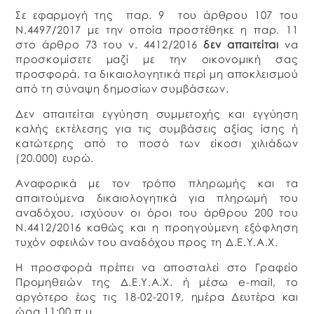
Σε εφαρμογή της παρ. 9 του άρθρου 107 του
Ν.4497/2017 με την οποία προστέθηκε η παρ. 11
στο άρθρο 73 του ν. 4412/2016
δεν απαιτείται
να
προσκομίσετε μαζί με την οικονομική σας
προσφορά, τα δικαιολογητικά περί μη αποκλεισμού
από τη σύναψη δημοσίων συμβάσεων.
Δεν απαιτείται εγγύηση συμμετοχής και εγγύηση
καλής εκτέλεσης για τις συμβάσεις αξίας ίσης ή
κατώτερης από το ποσό των είκοσι χιλιάδων
(20.000) ευρώ.
Αναφορικά με τον τρόπο πληρωμής και τα
απαιτούμενα δικαιολογητικά για πληρωμή του
αναδόχου, ισχύουν οι όροι του άρθρου 200 του
Ν.4412/2016 καθώς και η προηγούμενη εξόφληση
τυχόν οφειλών του αναδόχου προς τη Δ.Ε.Υ.Α.Χ.
Η προσφορά πρέπει να αποσταλεί στο Γραφείο
Προμηθειών της Δ.Ε.Υ.Α.Χ. ή μέσω e-mail, το
αργότερο έως τις 18-02-2019, ημέρα Δευτέρα και
ώρα 11:00 π.μ.