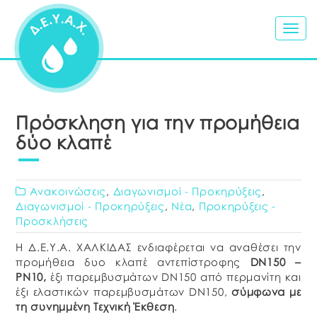
Togg
navig
Πρόσκληση για την προμήθεια
δύο κλαπέ
Ανακοινώσεις
,
Διαγωνισμοί - Προκηρύξεις
,
Διαγωνισμοί - Προκηρύξεις
,
Νέα
,
Προκηρύξεις -
Προσκλήσεις
Η Δ.Ε.Υ.Α. ΧΑΛΚΙΔΑΣ ενδιαφέρεται να αναθέσει την
προμήθεια δυο κλαπέ αντεπίστροφης
DN
150 –
PN
10,
έξι παρεμβυσμάτων DN150 από περμανίτη και
έξι ελαστικών παρεμβυσμάτων DN150,
σύμφωνα με
τη συνημμένη Τεχνική Έκθεση
.