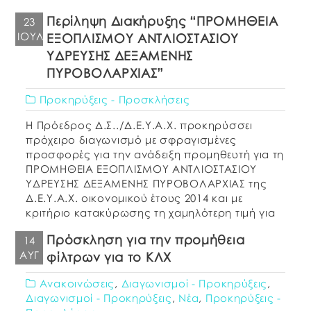
Περίληψη Διακήρυξης “ΠΡΟΜΗΘΕΙΑ
23
ΙΟΎΛ
ΕΞΟΠΛΙΣΜΟΥ ΑΝΤΛΙΟΣΤΑΣΙΟΥ
ΥΔΡΕΥΣΗΣ ΔΕΞΑΜΕΝΗΣ
ΠΥΡΟΒΟΛΑΡΧΙΑΣ”
Προκηρύξεις - Προσκλήσεις
Η Πρόεδρος Δ.Σ../Δ.Ε.Υ.Α.Χ. προκηρύσσει
πρόχειρο διαγωνισμό με σφραγισμένες
προσφορές για την ανάδειξη προμηθευτή για τη
ΠΡΟΜΗΘΕΙΑ ΕΞΟΠΛΙΣΜΟΥ ΑΝΤΛΙΟΣΤΑΣΙΟΥ
ΥΔΡΕΥΣΗΣ ΔΕΞΑΜΕΝΗΣ ΠΥΡΟΒΟΛΑΡΧΙΑΣ της
Δ.Ε.Υ.Α.Χ. οικονομικού έτους 2014 και με
κριτήριο κατακύρωσης τη χαμηλότερη τιμή για
το σύνολο της προμήθειας . Η διεξαγωγή της
Πρόσκληση για την προμήθεια
14
δημοπρασίας, η αποσφράγιση των
ΑΥΓ
φίλτρων για το ΚΛΧ
προσφορών και η ανακήρυξη του μειοδότη θα
γίνουν σύμφωνα […]
Ανακοινώσεις
,
Διαγωνισμοί - Προκηρύξεις
,
Διαγωνισμοί - Προκηρύξεις
,
Νέα
,
Προκηρύξεις -