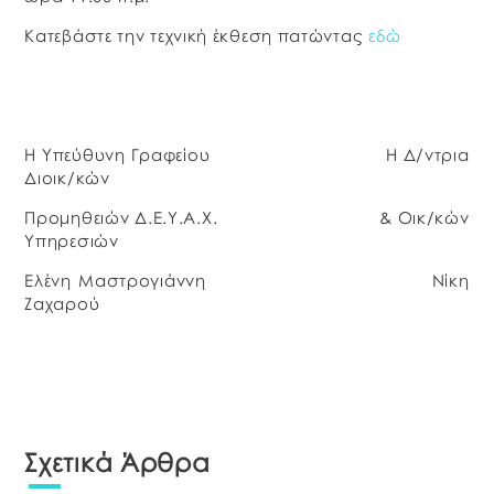
Κατεβάστε την τεχνική έκθεση πατώντας
εδώ
Η Υπεύθυνη Γραφείου Η Δ/ντρια
Διοικ/κών
Προμηθειών Δ.Ε.Υ.Α.Χ. & Οικ/κών
Υπηρεσιών
Ελένη Μαστρογιάννη Νίκη
Ζαχαρού
Σχετικά Άρθρα