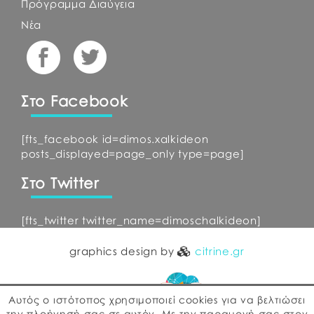
Πρόγραμμα Διαύγεια
Νέα
Στο Facebook
[fts_facebook id=dimos.xalkideon
posts_displayed=page_only type=page]
Στο Twitter
[fts_twitter twitter_name=dimoschalkideon]
graphics design by
citrine.gr
Αυτός ο ιστότοπος χρησιμοποιεί cookies για να βελτιώσει
την πλοήγησή σας σε αυτόν. Με την παραμονή σας στον