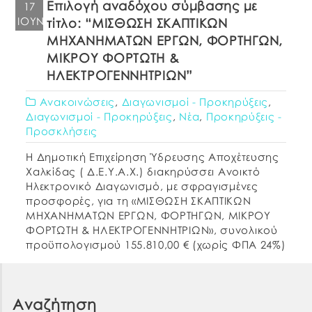
Επιλογή αναδόχου σύμβασης με
17
άρθρου 73 του Ν.4412/2016, παρακαλούμε,
ΙΟΎΝ
τίτλο: “ΜΙΣΘΩΣΗ ΣΚΑΠΤΙΚΩΝ
μαζί με την […]
ΜΗΧΑΝΗΜΑΤΩΝ ΕΡΓΩΝ, ΦΟΡΤΗΓΩΝ,
ΜΙΚΡΟΥ ΦΟΡΤΩΤΗ &
ΗΛΕΚΤΡΟΓΕΝΝΗΤΡΙΩΝ”
Ανακοινώσεις
,
Διαγωνισμοί - Προκηρύξεις
,
Διαγωνισμοί - Προκηρύξεις
,
Νέα
,
Προκηρύξεις -
Προσκλήσεις
Η Δημοτική Επιχείρηση Ύδρευσης Αποχέτευσης
Χαλκίδας ( Δ.Ε.Υ.Α.Χ.) διακηρύσσει Ανοικτό
Ηλεκτρονικό Διαγωνισμό, με σφραγισμένες
προσφορές, για τη «ΜΙΣΘΩΣΗ ΣΚΑΠΤΙΚΩΝ
ΜΗΧΑΝΗΜΑΤΩΝ ΕΡΓΩΝ, ΦΟΡΤΗΓΩΝ, ΜΙΚΡΟΥ
ΦΟΡΤΩΤΗ & ΗΛΕΚΤΡΟΓΕΝΝΗΤΡΙΩΝ», συνολικού
προϋπολογισμού 155.810,00 € (χωρίς ΦΠΑ 24%)
και με κριτήριο ανάθεσης την πλέον
συμφέρουσα από οικονομική άποψη
προσφορά βάσει τιμής και θα διεξαχθεί βάσει
Αναζήτηση
του Ν. 4412/2016 (ΦΕΚ 147/Α΄/08.08.2016) […]