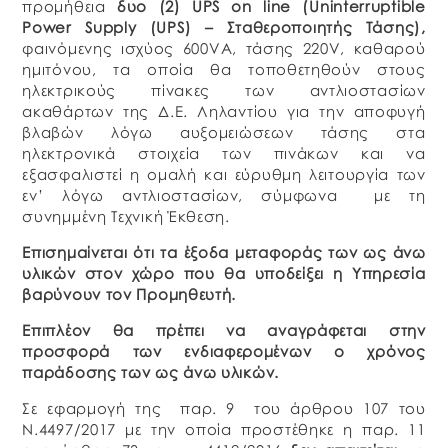
προμήθεια
δυο (2)
UPS
on
line
(Uninterruptible
Power Supply (UPS) – Σταθεροποιητής Τάσης),
φαινόμενης ισχύος 600VA, τάσης 220V, καθαρού
ημιτόνου, τα οποία θα τοποθετηθούν στους
ηλεκτρικούς πίνακες των αντλιοστασίων
ακαθάρτων της Δ.Ε. Ληλαντίου για την αποφυγή
βλαβών λόγω αυξομειώσεων τάσης στα
ηλεκτρονικά στοιχεία των πινάκων και να
εξασφαλιστεί η ομαλή και εύρυθμη λειτουργία των
εν’ λόγω αντλιοστασίων, σύμφωνα με τη
συνημμένη Τεχνική Έκθεση.
Επισημαίνεται ότι τα έξοδα μεταφοράς των ως άνω
υλικών στον χώρο που θα υποδείξει η Υπηρεσία
βαρύνουν τον Προμηθευτή.
Επιπλέον θα πρέπει να αναγράφεται στην
προσφορά των ενδιαφερομένων ο χρόνος
παράδοσης των ως άνω υλικών.
Σε εφαρμογή της παρ. 9 του άρθρου 107 του
Ν.4497/2017 με την οποία προστέθηκε η παρ. 11