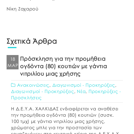
Νίκη Ζαχαρού
Σχετικά Άρθρα
Πρόσκληση για την προμήθεια
18
ΜΑΡ
ογδόντα (80) κουτιών με γάντια
νιτριλίου μιας χρήσης
Ανακοινώσεις
,
Διαγωνισμοί - Προκηρύξεις
,
Διαγωνισμοί - Προκηρύξεις
,
Νέα
,
Προκηρύξεις -
Προσκλήσεις
Η Δ.Ε.Υ.Α. ΧΑΛΚΙΔΑΣ ενδιαφέρεται να αναθέσει
την προμήθεια ογδόντα (80) κουτιών (συσκ.
100 τμχ) με γάντια νιτριλίου μιας χρήσης,
χρώματος μπλε για την προστασία των
εργαζομένων στο κεντρικό κτίριο της Δ.Ε.Υ.Α.Χ.,