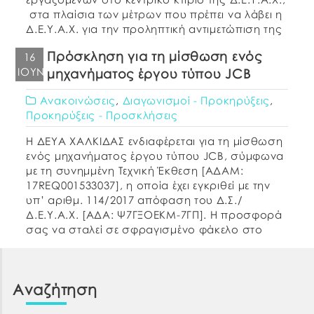
στα πλαίσια των μέτρων που πρέπει να λάβει η
Δ.Ε.Υ.Α.Χ. για την προληπτική αντιμετώπιση της
εμφάνισης του κορωνοϊού COVID-19 (ΦΕΚ Α’
Πρόσκληση για τη μίσθωση ενός
16
55/11-03-2020). Σε εφαρμογή […]
ΙΟΎΝ
μηχανήματος έργου τύπου JCB
Ανακοινώσεις
,
Διαγωνισμοί - Προκηρύξεις
,
Προκηρύξεις - Προσκλήσεις
Η ΔΕΥΑ ΧΑΛΚΙΔΑΣ ενδιαφέρεται για τη μίσθωση
ενός μηχανήματος έργου τύπου JCB, σύμφωνα
με τη συνημμένη Τεχνική Έκθεση [ΑΔΑΜ:
17REQ001533037], η οποία έχει εγκριθεί με την
υπ’ αριθμ. 114/2017 απόφαση του Δ.Σ./
Δ.Ε.Υ.Α.Χ. [ΑΔΑ: Ψ7ΓΞΟΕΚΜ-7ΓΠ]. Η προσφορά
σας να σταλεί σε σφραγισμένο φάκελο στο
Γραφείο Προμηθειών το συντομότερο δυνατό
και όχι αργότερα από τις 23-06-2017, ημέρα […]
Αναζήτηση