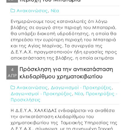
Ανακοινώσεις
,
Νέα
Ενημερώνουμε τους καταναλωτές ότι λόγω
βλάβης σε αγωγό στην περιοχή του Μπαταριά,
θα υπάρξει διακοπή υδροδότησης, η οποία θα
επηρεάσει την ευρύτερη περιοχή του Μπαταριά
και της Αγίας Μαρίνας. Τα συνεργεία της
Δ.Ε.Υ.Α.Χ. πραγματοποιούν ήδη εργασίες προς
αποκατάσταση της βλάβης, η οποία εκτιμάται
σε περίπου 3 ώρες.
Πρόσκληση για την αντικατάσταση
4
ΑΠΡ
κλειδαρίθμου χρηματοκιβωτίου
Ανακοινώσεις
,
Διαγωνισμοί - Προκηρύξεις
,
Διαγωνισμοί - Προκηρύξεις
,
Νέα
,
Προκηρύξεις -
Προσκλήσεις
Η Δ.Ε.Υ.Α. ΧΑΛΚΙΔΑΣ ενδιαφέρεται να αναθέσει
την αντικατάσταση κλειδαρίθμου του
χρηματοκιβωτίου της Ταμειακής Υπηρεσίας της
Δ.Ε.Υ.Α.Χ., σύμφωνα με τη συνημμένη Τεχνική