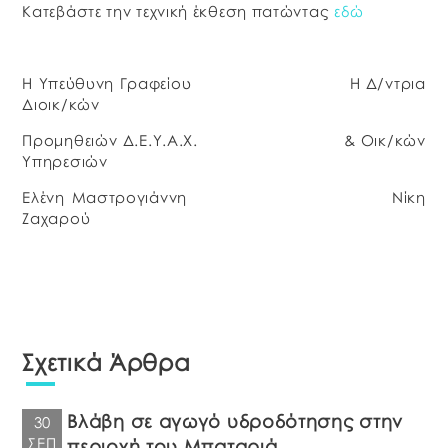
Κατεβάστε την τεχνική έκθεση πατώντας
εδώ
Η Υπεύθυνη Γραφείου Η Δ/ντρια
Διοικ/κών
Προμηθειών Δ.Ε.Υ.Α.Χ. & Οικ/κών
Υπηρεσιών
Ελένη Μαστρογιάννη Νίκη
Ζαχαρού
Σχετικά Άρθρα
Βλάβη σε αγωγό υδροδότησης στην
30
ΣΕΠ
περιοχή του Μπαταριά