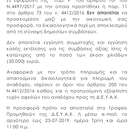
Σε εφαρμογή της παρ. 9 του άρθρου 107 του
Ν.4497/2017 με την οποία προστέθηκε η παρ. 11
στο άρθρο 73 του ν. 4412/2016
δεν απαιτείται
να
προσκομίσετε μαζί με την οικονομική σας
προσφορά, τα δικαιολογητικά περί μη αποκλεισμού
από τη σύναψη δημοσίων συμβάσεων.
Δεν απαιτείται εγγύηση συμμετοχής και εγγύηση
καλής εκτέλεσης για τις συμβάσεις αξίας ίσης ή
κατώτερης από το ποσό των είκοσι χιλιάδων
(20.000) ευρώ.
Αναφορικά με τον τρόπο πληρωμής και τα
απαιτούμενα δικαιολογητικά για πληρωμή του
αναδόχου, ισχύουν οι όροι του άρθρου 200 του
Ν.4412/2016 καθώς και η προηγούμενη εξόφληση
τυχόν οφειλών του αναδόχου προς τη Δ.Ε.Υ.Α.Χ.
Η προσφορά πρέπει να αποσταλεί στο Γραφείο
Προμηθειών της Δ.Ε.Υ.Α.Χ. ή μέσω e-mail, το
αργότερο έως 23-07-2019, ημέρα Τρίτη και ώρα
11:00 π.μ.