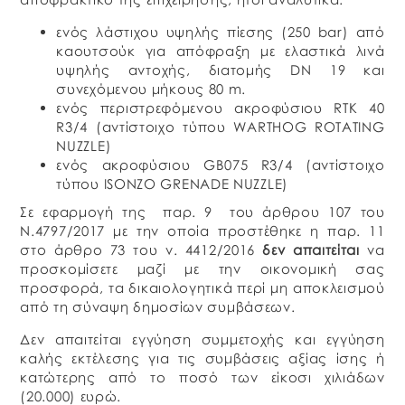
ενός λάστιχου υψηλής πίεσης (250 bar) από
καουτσούκ για απόφραξη με ελαστικά λινά
υψηλής αντοχής, διατομής DN 19 και
συνεχόμενου μήκους 80 m.
ενός περιστρεφόμενου ακροφύσιου RTK 40
R3/4 (αντίστοιχο τύπου WARTHOG ROTATING
NUZZLE)
ενός ακροφύσιου GB075 R3/4 (αντίστοιχο
τύπου ISONZO GRENADE NUZZLE)
Σε εφαρμογή της παρ. 9 του άρθρου 107 του
Ν.4797/2017 με την οποία προστέθηκε η παρ. 11
στο άρθρο 73 του ν. 4412/2016
δεν απαιτείται
να
προσκομίσετε μαζί με την οικονομική σας
προσφορά, τα δικαιολογητικά περί μη αποκλεισμού
από τη σύναψη δημοσίων συμβάσεων.
Δεν απαιτείται εγγύηση συμμετοχής και εγγύηση
καλής εκτέλεσης για τις συμβάσεις αξίας ίσης ή
κατώτερης από το ποσό των είκοσι χιλιάδων
(20.000) ευρώ.