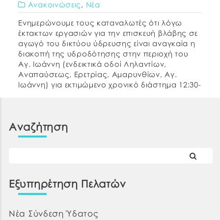
Ανακοινώσεις
,
Νέα
Ενημερώνουμε τους καταναλωτές ότι λόγω
έκτακτων εργασιών για την επισκευή βλάβης σε
αγωγό του δικτύου ύδρευσης είναι αναγκαία η
διακοπή της υδροδότησης στην περιοχή του
Αγ. Ιωάννη (ενδεικτικά οδοί Ληλαντίων,
Αναπαύσεως, Ερετρίας, Αμαρυνθίων, Αγ.
Ιωάννη) για εκτιμώμενο χρονικό διάστημα 12:30-
15:00. Η Δ.Ε.Υ.Α.Χ. καταβάλλει κάθε δυνατή
προσπάθεια, χρησιμοποιώντας το σύνολο των
αποθεμάτων της και τροφοδοτώντας
Αναζήτηση
εναλλακτικά […]
Εξυπηρέτηση Πελατών
Νέα Σύνδεση Ύδατος