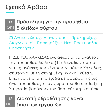
Σχετικά Άρθρα
Πρόσκληση για την προμήθεια
14
ΟΚΤ
δικλείδων σύρτου
Ανακοινώσεις
,
Διαγωνισμοί - Προκηρύξεις
,
Διαγωνισμοί - Προκηρύξεις
,
Νέα
,
Προκηρύξεις -
Προσκλήσεις
Η Δ.Ε.Υ.Α. ΧΑΛΚΙΔΑΣ ενδιαφέρεται να αναθέσει
την προμήθεια δώδεκα (12) δικλείδων σύρτου
για τις ανάγκες του Κέντρου Λυμάτων Χαλκίδας,
σύμφωνα με τη συνημμένη Τεχνική Έκθεση.
Επισημαίνεται ότι τα έξοδα μεταφοράς της ως
άνω προμήθειας στον χώρο που θα υποδείξει η
Υπηρεσία βαρύνουν τον Προμηθευτή. Κριτήριο
ανάθεσης ορίζεται η συμφερότερη προσφορά
Διακοπή υδροδότησης λόγω
18
βάσει τιμής για το σύνολο […]
ΝΟΈ
έκτακτων εργασιών