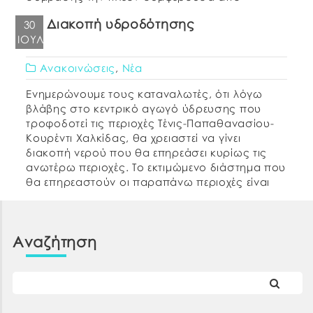
οικονομική άποψη προσφορά, βάσει βέλτιστης
Διακοπή υδροδότησης
30
σχέσης ποιότητας – τιμής, σύμφωνα με τη
ΙΟΎΛ
Διακήρυξη και τις τεχνικές […]
Ανακοινώσεις
,
Νέα
Ενημερώνουμε τους καταναλωτές, ότι λόγω
βλάβης στο κεντρικό αγωγό ύδρευσης που
τροφοδοτεί τις περιοχές Τένις-Παπαθανασίου-
Κουρέντι Χαλκίδας, θα χρειαστεί να γίνει
διακοπή νερού που θα επηρεάσει κυρίως τις
ανωτέρω περιοχές. Το εκτιμώμενο διάστημα που
θα επηρεαστούν οι παραπάνω περιοχές είναι
την Τρίτη 30/07/19 από τις 10.00 ως τις 14.00.
ΕΚ ΤΗΣ ΔΕΥΑΧ
Αναζήτηση