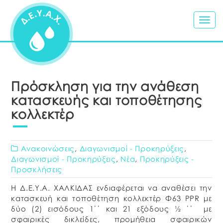
Togg
navig
Πρόσκληση για την ανάθεση
κατασκευής και τοποθέτησης
κολλεκτέρ
Ανακοινώσεις
,
Διαγωνισμοί - Προκηρύξεις
,
Διαγωνισμοί - Προκηρύξεις
,
Νέα
,
Προκηρύξεις -
Προσκλήσεις
Η Δ.Ε.Υ.Α. ΧΑΛΚΙΔΑΣ ενδιαφέρεται να αναθέσει την
κατασκευή και τοποθέτηση κολλεκτέρ Φ63 PPR με
δύο (2) εισόδους 1΄΄ και 21 εξόδους ½ ΄΄ με
σφαιρικές δικλείδες, προμήθεια σφαιρικών