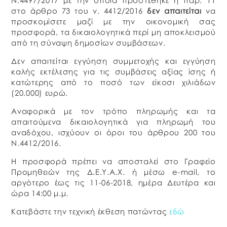
Ν.4497/2017 με την οποία προστέθηκε η παρ. 11
στο άρθρο 73 του ν. 4412/2016
δεν απαιτείται
να
προσκομίσετε μαζί με την οικονομική σας
προσφορά, τα δικαιολογητικά περί μη αποκλεισμού
από τη σύναψη δημοσίων συμβάσεων.
Δεν απαιτείται εγγύηση συμμετοχής και εγγύηση
καλής εκτέλεσης για τις συμβάσεις αξίας ίσης ή
κατώτερης από το ποσό των είκοσι χιλιάδων
(20.000) ευρώ.
Αναφορικά με τον τρόπο πληρωμής και τα
απαιτούμενα δικαιολογητικά για πληρωμή του
αναδόχου, ισχύουν οι όροι του άρθρου 200 του
Ν.4412/2016.
Η προσφορά πρέπει να αποσταλεί στο Γραφείο
Προμηθειών της Δ.Ε.Υ.Α.Χ. ή μέσω e-mail, το
αργότερο έως τις 11-06-2018, ημέρα Δευτέρα και
ώρα 14:00 μ.μ.
Κατεβάστε την τεχνική έκθεση πατώντας
εδώ