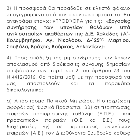
3) Η προσφορά θα παραδοθεί σε κλειστό φάκελο
υπογεγραμμένο από τον οικονομικό φορέα και θα
αναγράφει επάνω: «ΠΡΟΣΦΟΡΑ για τις:
«Εργασίες
συντήρησης των υπογείων θαλάμων επτά
αντλιοστασίων ακαθάρτων της Δ.Ε. Χαλκίδας (Α΄-
ης
Κολυμβητήριο, Αγ. Νικολάου, Δ-΄25
Μαρτίου,
Σουβάλα, Βράχος, Βούρκος, Ληλαντίων)
».
4) Προς απόδειξη της μη συνδρομής των λόγων
αποκλεισμού από διαδικασίες σύναψης δημοσίων
συμβάσεων των παρ.1 και 2 του άρθρου 73 του
Ν.4412/2016, θα πρέπει μαζί με την προσφορά να
μας αποσταλλούν και τα παρακάτω
δικαιολογητικά:
α) Απόσπασμα Ποινικού Μητρώου. Η υποχρέωση
αφορά: αα) Φυσικά Πρόσωπα, ββ) σε περιπτώσεις
εταιρειών παριορισμένης ευθύνης (Ε.Π.Ε.) και
προσωπικών εταιρειών (Ο.Ε. και Ε.Ε.) τους
διαχειριστές, γγ) σε περιπτώσεις ανωνύμων
εταιρειών (Α.Ε.) τον Διευθύνοντα Σύμβουλο καθώς