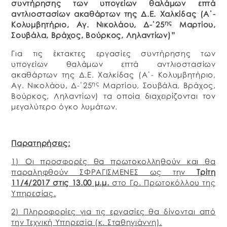
συντήρησης των υπογείων θαλάμων επτά
αντλιοστασίων ακαθάρτων
της Δ.Ε. Χαλκίδας (Α΄-
ης
Κολυμβητήριο, Αγ. Νικολάου, Δ-΄25
Μαρτίου,
Σουβάλα, Βράχος, Βούρκος, Ληλαντίων)”
Για τις έκτακτες εργασίες συντήρησης των
υπογείων θαλάμων επτά αντλιοστασίων
ακαθάρτων της Δ.Ε. Χαλκίδας (Α΄- Κολυμβητήριο,
ης
Αγ. Νικολάου, Δ-΄25
Μαρτίου, Σουβάλα, Βράχος,
Βούρκος, Ληλαντίων) τα οποία διαχειρίζονται τον
μεγαλύτερο όγκο λυμάτων.
Παρατηρήσεις:
1) Οι προσφορές θα πρωτοκολληθούν και θα
παραληφθούν ΣΦΡΑΓΙΣΜΕΝΕΣ ως την
Τρίτη
11/4/2017 στις 13.00 μ.μ.
στο Γρ. Πρωτοκόλλου της
Υπηρεσίας.
2) Πληροφορίες για τις εργασίες θα δίνονται από
την Τεχνική Υπηρεσία (κ. Σταθηγιάννη).