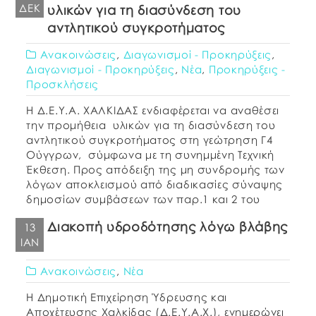
ΔΕΚ
υλικών για τη διασύνδεση του
αντλητικού συγκροτήματος
Ανακοινώσεις
,
Διαγωνισμοί - Προκηρύξεις
,
Διαγωνισμοί - Προκηρύξεις
,
Νέα
,
Προκηρύξεις -
Προσκλήσεις
Η Δ.Ε.Υ.Α. ΧΑΛΚΙΔΑΣ ενδιαφέρεται να αναθέσει
την προμήθεια υλικών για τη διασύνδεση του
αντλητικού συγκροτήματος στη γεώτρηση Γ4
Ούγγρων, σύμφωνα με τη συνημμένη Τεχνική
Έκθεση. Προς απόδειξη της μη συνδρομής των
λόγων αποκλεισμού από διαδικασίες σύναψης
δημοσίων συμβάσεων των παρ.1 και 2 του
άρθρου 73 του Ν.4412/2016, παρακαλούμε,
Διακοπή υδροδότησης λόγω βλάβης
13
μαζί με την προσφορά σας, να μας […]
ΙΑΝ
Ανακοινώσεις
,
Νέα
Η Δημοτική Επιχείρηση Ύδρευσης και
Αποχέτευσης Χαλκίδας (Δ.Ε.Υ.Α.Χ.), ενημερώνει