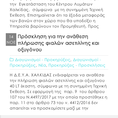
την Εγκατάσταση του Κέντρου Λυμάτων
Χαλκίδας, σύμφωνα με τη συνημμένη Τεχνική
Έκθεση. Επισημαίνεται ότι τα έξοδα μεταφοράς
των βανών στον χώρο που θα υποδείξει η
Υπηρεσία βαρύνουν τον Προμηθευτή. Προς
απόδειξη της μη συνδρομής των λόγων
Πρόσκληση για την ανάθεση
14
αποκλεισμού από διαδικασίες σύναψης
ΝΟΈ
πλήρωσης φιαλών ασετιλίνης και
δημοσίων […]
οξυγόνου
Διαγωνισμοί - Προκηρύξεις
,
Διαγωνισμοί -
Προκηρύξεις
,
Νέα
,
Προκηρύξεις - Προσκλήσεις
Η Δ.Ε.Υ.Α. ΧΑΛΚΙΔΑΣ ενδιαφέρεται να αναθέσει
την πλήρωση φιαλών ασετιλίνης και οξυγόνου
40 LT έκαστη, σύμφωνα με τη συνημμένη Τεχνική
Έκθεση. Σε εφαρμογή της παρ. 9 του άρθρου
107 του Ν.4497/2017 με την οποία προστέθηκε η
παρ. 11 στο άρθρο 73 του ν. 4412/2016 δεν
απαιτείται να προσκομίσετε μαζί με την
οικονομική σας προσφορά, τα […]