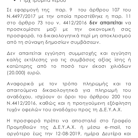
1 τμχ τρόμπα νερού
Σε εφαρμογή της παρ. 9 του άρθρου 107 του
Ν.4497/2017 με την οποία προστέθηκε η παρ. 11
στο άρθρο 73 του ν. 4412/2016
δεν απαιτείται
να
προσκομίσετε μαζί με την οικονομική σας
προσφορά, τα δικαιολογητικά περί μη αποκλεισμού
από τη σύναψη δημοσίων συμβάσεων.
Δεν απαιτείται εγγύηση συμμετοχής και εγγύηση
καλής εκτέλεσης για τις συμβάσεις αξίας ίσης ή
κατώτερης από το ποσό των είκοσι χιλιάδων
(20.000) ευρώ.
Αναφορικά με τον τρόπο πληρωμής και τα
απαιτούμενα δικαιολογητικά για πληρωμή του
αναδόχου, ισχύουν οι όροι του άρθρου 200 του
Ν.4412/2016, καθώς και η προηγούμενη εξόφληση
τυχόν οφειλών του αναδόχου προς τη Δ.Ε.Υ.Α.Χ.
Η προσφορά πρέπει να αποσταλεί στο Γραφείο
Προμηθειών της Δ.Ε.Υ.Α.Χ. ή μέσω e-mail, το
αργότερο έως την 12-08-2019, ημέρα Δευτέρα και