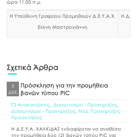
ώρα 11:00 π.μ.
Η Υπεύθυνη Γραφείου Προμηθειών Δ.Ε.Υ.Α.Χ.
Η Δ/ντ
Ελένη Μαστρογιάννη
Σχετικά Άρθρα
Πρόσκληση για την προμήθεια
5
ΔΕΚ
βανών τύπου PIC
Ανακοινώσεις
,
Διαγωνισμοί - Προκηρύξεις
,
Διαγωνισμοί - Προκηρύξεις
,
Νέα
,
Προκηρύξεις -
Προσκλήσεις
Η Δ.Ε.Υ.Α. ΧΑΛΚΙΔΑΣ ενδιαφέρεται να αναθέσει
την προμήθεια δύο (2) βανών τύπου PIC για