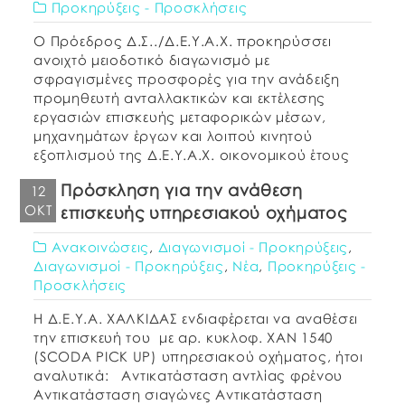
Προκηρύξεις - Προσκλήσεις
Ο Πρόεδρος Δ.Σ../Δ.Ε.Υ.Α.Χ. προκηρύσσει
ανοιχτό μειοδοτικό διαγωνισμό με
σφραγισμένες προσφορές για την ανάδειξη
προμηθευτή ανταλλακτικών και εκτέλεσης
εργασιών επισκευής μεταφορικών μέσων,
μηχανημάτων έργων και λοιπού κινητού
εξοπλισμού της Δ.Ε.Υ.Α.Χ. οικονομικού έτους
2015 και με κριτήριο κατακύρωσης τη
Πρόσκληση για την ανάθεση
12
χαμηλότερη τιμή ήτοι μεγαλύτερη ποσοστιαία
ΟΚΤ
επισκευής υπηρεσιακού οχήματος
έκπτωση σε ακέραιες μονάδες επί τοις εκατό
(%) στις απαιτούμενες εργασίες και
Ανακοινώσεις
,
Διαγωνισμοί - Προκηρύξεις
,
ανταλλακτικά […]
Διαγωνισμοί - Προκηρύξεις
,
Νέα
,
Προκηρύξεις -
Προσκλήσεις
Η Δ.Ε.Υ.Α. ΧΑΛΚΙΔΑΣ ενδιαφέρεται να αναθέσει
την επισκευή του με αρ. κυκλοφ. XAN 1540
(SCODA PICK UP) υπηρεσιακού οχήματος, ήτοι
αναλυτικά: Αντικατάσταση αντλίας φρένου
Αντικατάσταση σιαγώνες Αντικατάσταση