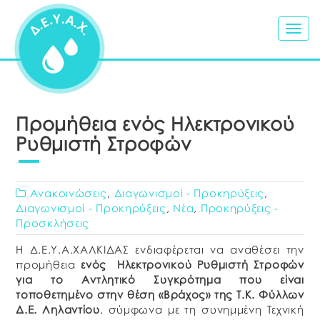
Togg
navig
Προμήθεια ενός Ηλεκτρονικού
Ρυθμιστή Στροφών
Ανακοινώσεις
,
Διαγωνισμοί - Προκηρύξεις
,
Διαγωνισμοί - Προκηρύξεις
,
Νέα
,
Προκηρύξεις -
Προσκλήσεις
Η Δ.Ε.Υ.Α.ΧΑΛΚΙΔΑΣ ενδιαφέρεται να αναθέσει την
προμήθεια
ενός Ηλεκτρονικού Ρυθμιστή Στροφών
για το Αντλητικό Συγκρότημα που είναι
τοποθετημένο στην θέση «Βράχος» της Τ.Κ. Φύλλων
Δ.Ε. Ληλαντίου
, σύμφωνα με τη συνημμένη Τεχνική