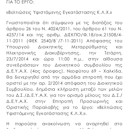
ΓΙΑ ΤΟ ΕΡΓΟ:
«Βελτιώσεις Υφιστάμενης Εγκατάστασης Κ.Λ.Χ.»
Γνωστοποιείται ότι σύμφωνα με τις διατάξεις του
άρθρου 26 του Ν. 4024/2011, του άρθρου 61 του Ν.
4257/14 και της αριθμ. ΔΙΣΚΠΟ/Φ.18/οικ.21508/4-
11-2011 (ΦΕΚ 2540/Β΄/7-11-2011) Απόφασης του
Υπουργού Διοικητικής Μεταρρύθμισης και
Ηλεκτρονικής Διακυβέρνησης, την Τετάρτη,
23/7/2014 και ώρα 11:00 π.μ., στην αίθουσα
συνεδριάσεων του Διοικητικού συμβουλίου της
Δ.Ε.Υ.Α.Χ. (4ος όροφος), Νεοφύτου 69 – Χαλκίδα,
θα διενεργηθεί από την αρμόδια επιτροπή που έχει
οριστεί με την αρ. 2/2014 απόφαση του Διοικητικού
Συμβουλίου, δημόσια κλήρωση μεταξύ των μελών
του Δ.Σ./Δ.Ε.Υ.Α.Χ. για τον ορισμό μέλους του Δ.Σ./
Δ.Ε.Υ.Α.Χ. στην Επιτροπή Προσωρινής και
Οριστικής Παραλαβής για το έργο: «Βελτιώσεις
Υφιστάμενης Εγκατάστασης Κ.Λ.Χ.».
Η παρούσα ανακοίνωση να αναρτηθεί στο