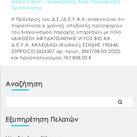
Διαγωνισμοί - Προκηρύξεις
,
Νέα
,
Προκηρύξεις -
Προσκλήσεις
Η Πρόεδρος του Δ.Σ./Δ.Ε.Υ.Α.Χ. ανακοινώνει ότι
παρατείνεται ο χρόνος υποβολής προσφορών
του διαγωνισμού παροχής υπηρεσιών με τίτλο
«ΔΙΑΘΕΣΗ ΑΦΥΔΑΤΩΜΕΝΗΣ ΙΛΥΟΣ ΒΙΟ.ΚΑ.
Δ.Ε.Υ.Α. ΧΑΛΚΙΔΑΣ» (Κωδικός ΕΣΗΔΗΣ 192646,
23PROC012626507 αρ. πρωτ. 2867/08-05-2023)
και προϋπολογισμού 767.808,00 €
συμπεριλαμβανομένου ΦΠΑ 24%, κατά δώδεκα
(12) ημέρες. Ως νέα καταληκτική ημερομηνία και
ώρα υποβολής προσφορών ορίζεται η 26η
Αναζήτηση
Ιουνίου 2023, ημέρα […]
Εξυπηρέτηση Πελατών