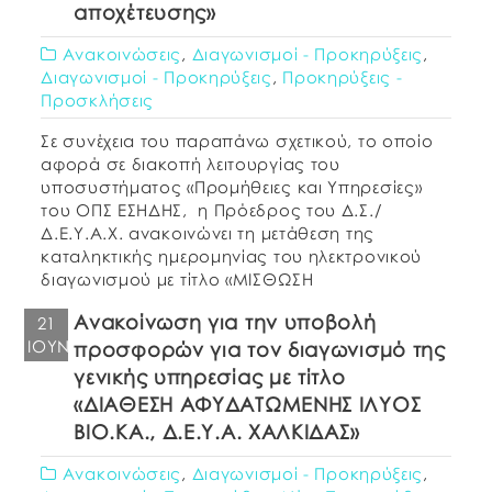
αποχέτευσης»
Ανακοινώσεις
,
Διαγωνισμοί - Προκηρύξεις
,
Διαγωνισμοί - Προκηρύξεις
,
Προκηρύξεις -
Προσκλήσεις
Σε συνέχεια του παραπάνω σχετικού, το οποίο
αφορά σε διακοπή λειτουργίας του
υποσυστήματος «Προμήθειες και Υπηρεσίες»
του ΟΠΣ ΕΣΗΔΗΣ, η Πρόεδρος του Δ.Σ./
Δ.Ε.Υ.Α.Χ. ανακοινώνει τη μετάθεση της
καταληκτικής ημερομηνίας του ηλεκτρονικού
διαγωνισμού με τίτλο «ΜΙΣΘΩΣΗ
ΜΗΧΑΝΗΜΑΤΩΝ ΕΡΓΩΝ ΑΠΟΧΕΤΕΥΣΗΣ» (αρ.
Ανακοίνωση για την υποβολή
21
ΕΣΗΔΗΣ 389875, αρ. πρωτ. 9554/31-12-2025
ΙΟΎΝ
προσφορών για τον διαγωνισμό της
Διακήρυξης, ΑΔΑΜ: 25PROC018292689 και
ΑΔΑ: ΕΥ2ΚΟΕΚΜ-6Ρ0) και προϋπολογισμού
γενικής υπηρεσίας με τίτλο
186.200,00 € πλέον […]
«ΔΙΑΘΕΣΗ ΑΦΥΔΑΤΩΜΕΝΗΣ ΙΛΥΟΣ
ΒΙΟ.ΚΑ., Δ.Ε.Υ.Α. ΧΑΛΚΙΔΑΣ»
Ανακοινώσεις
,
Διαγωνισμοί - Προκηρύξεις
,