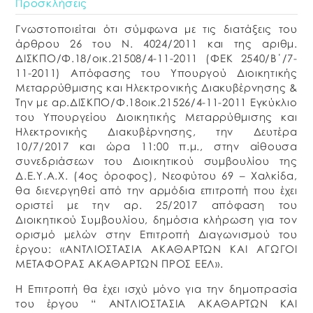
Προσκλήσεις
Γνωστοποιείται ότι σύμφωνα με τις διατάξεις του
άρθρου 26 του Ν. 4024/2011 και της αριθμ.
ΔΙΣΚΠΟ/Φ.18/οικ.21508/4-11-2011 (ΦΕΚ 2540/Β΄/7-
11-2011) Απόφασης του Υπουργού Διοικητικής
Μεταρρύθμισης και Ηλεκτρονικής Διακυβέρνησης &
Την με αρ.ΔΙΣΚΠΟ/Φ.18οικ.21526/4-11-2011 Εγκύκλιο
του Υπουργείου Διοικητικής Μεταρρύθμισης και
Ηλεκτρονικής Διακυβέρνησης, την Δευτέρα
10/7/2017 και ώρα 11:00 π.μ., στην αίθουσα
συνεδριάσεων του Διοικητικού συμβουλίου της
Δ.Ε.Υ.Α.Χ. (4ος όροφος), Νεοφύτου 69 – Χαλκίδα,
θα διενεργηθεί από την αρμόδια επιτροπή που έχει
οριστεί με την αρ. 25/2017 απόφαση του
Διοικητικού Συμβουλίου, δημόσια κλήρωση για τον
ορισμό μελών στην Επιτροπή Διαγωνισμού του
έργου: «ΑΝΤΛΙΟΣΤΑΣΙΑ ΑΚΑΘΑΡΤΩΝ ΚΑΙ ΑΓΩΓΟΙ
ΜΕΤΑΦΟΡΑΣ ΑΚΑΘΑΡΤΩΝ ΠΡΟΣ ΕΕΛ».
Η Επιτροπή θα έχει ισχύ μόνο για την δημοπρασία
του έργου “ ΑΝΤΛΙΟΣΤΑΣΙΑ ΑΚΑΘΑΡΤΩΝ ΚΑΙ