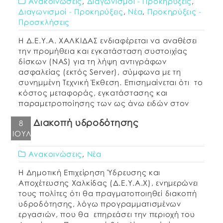
Ανακοινώσεις
,
Διαγωνισμοί - Προκηρύξεις
,
Διαγωνισμοί - Προκηρύξεις
,
Νέα
,
Προκηρύξεις -
Προσκλήσεις
Η Δ.Ε.Υ.Α. ΧΑΛΚΙΔΑΣ ενδιαφέρεται να αναθέσει
την προμήθεια και εγκατάσταση συστοιχίας
δίσκων (NAS) για τη λήψη αντιγράφων
ασφαλείας (εκτός Server), σύμφωνα με τη
συνημμένη Τεχνική Έκθεση. Επισημαίνεται ότι το
κόστος μεταφοράς, εγκατάστασης και
παραμετροποίησης των ως άνω ειδών στον
τόπο που θα υποδείξει η υπηρεσία βαρύνει τον
Διακοπή υδροδότησης
8
Προμηθευτή. Σε εφαρμογή της παρ. 9 του
ΙΟΎΛ
άρθρου […]
Ανακοινώσεις
,
Νέα
Η Δημοτική Επιχείρηση Ύδρευσης και
Αποχέτευσης Χαλκίδας (Δ.Ε.Υ.Α.Χ), ενημερώνει
τους πολίτες ότι θα πραγματοποιηθεί διακοπή
υδροδότησης, λόγω προγραμματισμένων
εργασιών, που θα επηρεάσει την περιοχή του