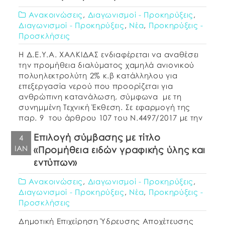
Ανακοινώσεις
,
Διαγωνισμοί - Προκηρύξεις
,
Διαγωνισμοί - Προκηρύξεις
,
Νέα
,
Προκηρύξεις -
Προσκλήσεις
Η Δ.Ε.Υ.Α. ΧΑΛΚΙΔΑΣ ενδιαφέρεται να αναθέσει
την προμήθεια διαλύματος χαμηλά ανιονικού
πολυηλεκτρολύτη 2% κ.β κατάλληλου για
επεξεργασία νερού που προορίζεται για
ανθρώπινη κατανάλωση, σύμφωνα με τη
συνημμένη Τεχνική Έκθεση. Σε εφαρμογή της
παρ. 9 του άρθρου 107 του Ν.4497/2017 με την
οποία προστέθηκε η παρ. 11 στο άρθρο 73 του
Επιλογή σύμβασης με τίτλο
4
ν. 4412/2016 δεν απαιτείται να […]
ΙΑΝ
«Προμήθεια ειδών γραφικής ύλης και
εντύπων»
Ανακοινώσεις
,
Διαγωνισμοί - Προκηρύξεις
,
Διαγωνισμοί - Προκηρύξεις
,
Νέα
,
Προκηρύξεις -
Προσκλήσεις
Δημοτική Επιχείρηση Ύδρευσης Αποχέτευσης