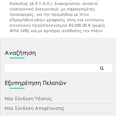
Χαλκίδας (Δ.Ε.Υ.Α.Χ.), διακηρύσσει, ανοικτό
ηλεκτρονικό διαγωνισμό, με σφραγισμένες
προσφορές, για την προμήθεια με τίτλο
«Προμήθεια ειδών γραφικής ύλης και εντύπων»,
συνολικού προϋπολογισμού 85.000,00 € (χωρίς
ΦΠΑ 24%) και με κριτήριο ανάθεσης την πλέον
συμφέρουσα από οικονομική άποψη
προσφορά βάσει τιμής και θα διεξαχθεί βάσει
του Ν. 4412/2016 (ΦΕΚ 147/Α΄/08.08.2016)
Αναζήτηση
Δημόσιες Συμβάσεις […]
Εξυπηρέτηση Πελατών
Νέα Σύνδεση Ύδατος
Νέα Σύνδεση Αποχέτευσης