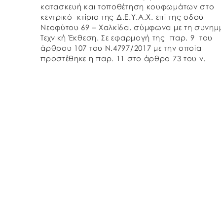
κατασκευή και τοποθέτηση κουφωμάτων στο
κεντρικό κτίριο της Δ.Ε.Υ.Α.Χ. επί της οδού
Νεοφύτου 69 – Χαλκίδα, σύμφωνα με τη συνημ
Τεχνική Έκθεση. Σε εφαρμογή της παρ. 9 του
άρθρου 107 του Ν.4797/2017 με την οποία
προστέθηκε η παρ. 11 στο άρθρο 73 του ν.
4412/2016 δεν απαιτείται να […]