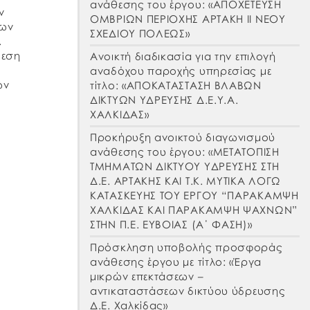
ανάθεσης του έργου: «ΑΠΟΧΕΤΕΥΣΗ
ν
ΟΜΒΡΙΩΝ ΠΕΡΙΟΧΗΣ ΑΡΤΑΚΗ ΙΙ ΝΕΟΥ
των
ΣΧΕΔΙΟΥ ΠΟΛΕΩΣ»
.
θεση
Ανοικτή διαδικασία για την επιλογή
αναδόχου παροχής υπηρεσίας με
ων
τίτλο: «ΑΠΟΚΑΤΑΣΤΑΣΗ ΒΛΑΒΩΝ
ΔΙΚΤΥΩΝ ΥΔΡΕΥΣΗΣ Δ.Ε.Υ.Α.
ορά
ΧΑΛΚΙΔΑΣ»
Προκήρυξη ανοικτού διαγωνισμού
ανάθεσης του έργου: «ΜΕΤΑΤΟΠΙΣΗ
ΤΜΗΜΑΤΩΝ ΔΙΚΤΥΟΥ ΥΔΡΕΥΣΗΣ ΣΤΗ
Δ.Ε. ΑΡΤΑΚΗΣ ΚΑΙ Τ.Κ. ΜΥΤΙΚΑ ΛΟΓΩ
ΚΑΤΑΣΚΕΥΗΣ ΤΟΥ ΕΡΓΟΥ “ΠΑΡΑΚΑΜΨΗ
ΧΑΛΚΙΔΑΣ ΚΑΙ ΠΑΡΑΚΑΜΨΗ ΨΑΧΝΩΝ”
ΣΤΗΝ Π.Ε. ΕΥΒΟΙΑΣ (Α΄ ΦΑΣΗ)»
Πρόσκληση υποβολής προσφοράς
ανάθεσης έργου με τίτλο: «Έργα
μικρών επεκτάσεων –
αντικαταστάσεων δικτύου ύδρευσης
Δ.Ε. Χαλκίδας»