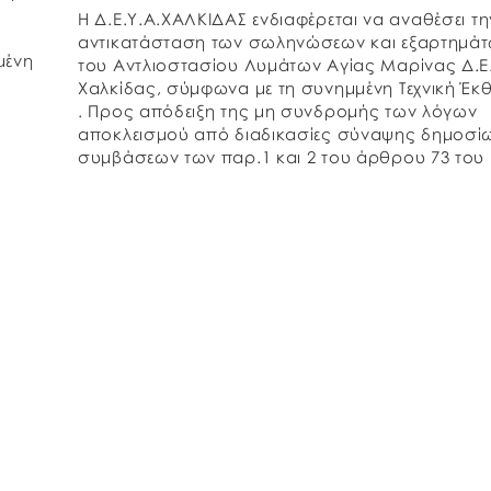
Η Δ.Ε.Υ.Α.ΧΑΛΚΙΔΑΣ ενδιαφέρεται να αναθέσει τη
αντικατάσταση των σωληνώσεων και εξαρτημά
μένη
του Αντλιοστασίου Λυμάτων Αγίας Μαρίνας Δ.Ε
Χαλκίδας, σύμφωνα με τη συνημμένη Τεχνική Έκ
. Προς απόδειξη της μη συνδρομής των λόγων
αποκλεισμού από διαδικασίες σύναψης δημοσί
συμβάσεων των παρ.1 και 2 του άρθρου 73 του
Ν.4412/2016, παρακαλούμε, μαζί με την προσφ
σας, να μας […]