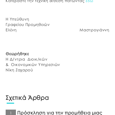
Κατεβάστε την τεχνική έκθεση πατώντας
εδώ
Η Υπεύθυνη
Γραφείου Προμηθειών
Ελένη Μαστρογιάννη
Θεωρήθηκε
Η Δ/ντρια Διοικ/κών
& Οικονομικών Υπηρεσιών
Νίκη Ζαχαρού
Σχετικά Άρθρα
Πρόσκληση για την προμήθεια μιας
1