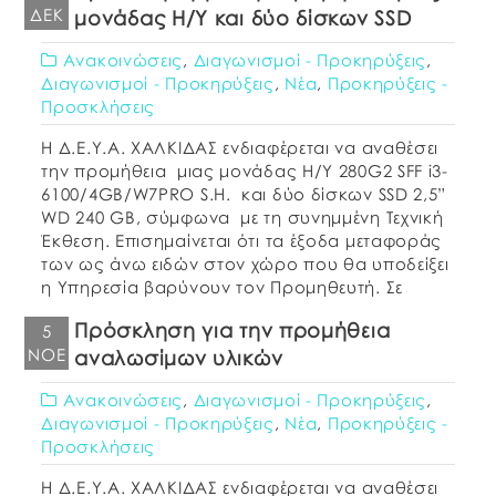
ΔΕΚ
μονάδας Η/Υ και δύο δίσκων SSD
Ανακοινώσεις
,
Διαγωνισμοί - Προκηρύξεις
,
Διαγωνισμοί - Προκηρύξεις
,
Νέα
,
Προκηρύξεις -
Προσκλήσεις
Η Δ.Ε.Υ.Α. ΧΑΛΚΙΔΑΣ ενδιαφέρεται να αναθέσει
την προμήθεια μιας μονάδας Η/Υ 280G2 SFF i3-
6100/4GB/W7PRO S.H. και δύο δίσκων SSD 2,5”
WD 240 GB, σύμφωνα με τη συνημμένη Τεχνική
Έκθεση. Επισημαίνεται ότι τα έξοδα μεταφοράς
των ως άνω ειδών στον χώρο που θα υποδείξει
η Υπηρεσία βαρύνουν τον Προμηθευτή. Σε
εφαρμογή της παρ. 9 του άρθρου […]
Πρόσκληση για την προμήθεια
5
ΝΟΈ
αναλωσίμων υλικών
Ανακοινώσεις
,
Διαγωνισμοί - Προκηρύξεις
,
Διαγωνισμοί - Προκηρύξεις
,
Νέα
,
Προκηρύξεις -
Προσκλήσεις
Η Δ.Ε.Υ.Α. ΧΑΛΚΙΔΑΣ ενδιαφέρεται να αναθέσει