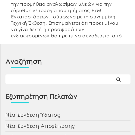
την προμήθεια αναλωσίμων υλικών για την
εύρυθμη λειτουργία του τμήματος Η/Μ
Εγκαταστάσεων, σύμφωνα με τη συνημμένη
Τεχνική Έκθεση. Επισημαίνεται ότι προκειμένου
να γίνει δεκτή η προσφορά των
ενδιαφερομένων θα πρέπει να συνοδεύεται από
αντίγραφο λογαριασμού ύδρευσης και
αποχέτευσης. Σε εφαρμογή της παρ. 9 του
άρθρου 107 του Ν.4497/2017 με […]
Αναζήτηση
Εξυπηρέτηση Πελατών
Νέα Σύνδεση Ύδατος
Νέα Σύνδεση Αποχέτευσης