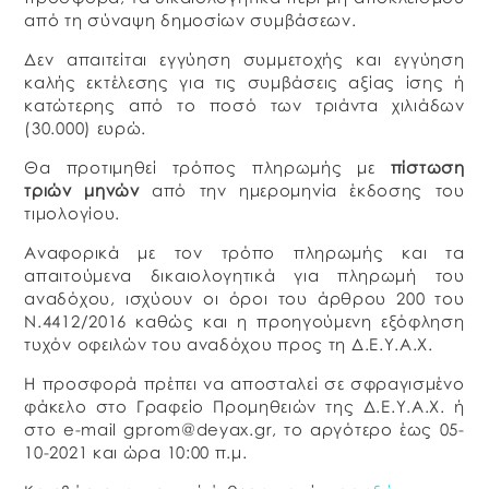
από τη σύναψη δημοσίων συμβάσεων.
Δεν απαιτείται εγγύηση συμμετοχής και εγγύηση
καλής εκτέλεσης για τις συμβάσεις αξίας ίσης ή
κατώτερης από το ποσό των τριάντα χιλιάδων
(30.000) ευρώ.
Θα προτιμηθεί τρόπος πληρωμής με
πίστωση
τριών μηνών
από την ημερομηνία έκδοσης του
τιμολογίου.
Αναφορικά με τον τρόπο πληρωμής και τα
απαιτούμενα δικαιολογητικά για πληρωμή του
αναδόχου, ισχύουν οι όροι του άρθρου 200 του
Ν.4412/2016 καθώς και η προηγούμενη εξόφληση
τυχόν οφειλών του αναδόχου προς τη Δ.Ε.Υ.Α.Χ.
Η προσφορά πρέπει να αποσταλεί σε σφραγισμένο
φάκελο στο Γραφείο Προμηθειών της Δ.Ε.Υ.Α.Χ. ή
στο e-mail gprom@deyax.gr, το αργότερο έως 05-
10-2021 και ώρα 10:00 π.μ.