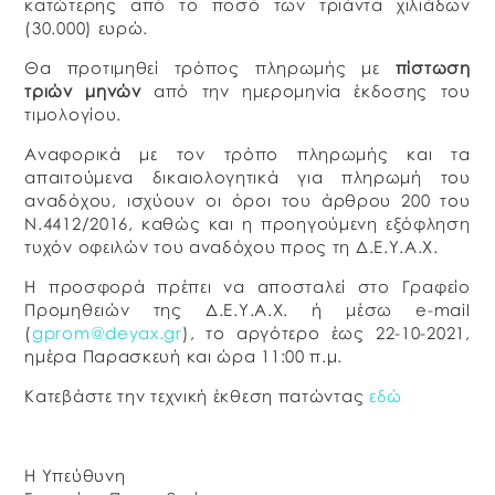
κατώτερης από το ποσό των τριάντα χιλιάδων
(30.000) ευρώ.
Θα προτιμηθεί τρόπος πληρωμής με
πίστωση
τριών μηνών
από την ημερομηνία έκδοσης του
τιμολογίου.
Αναφορικά με τον τρόπο πληρωμής και τα
απαιτούμενα δικαιολογητικά για πληρωμή του
αναδόχου, ισχύουν οι όροι του άρθρου 200 του
Ν.4412/2016, καθώς και η προηγούμενη εξόφληση
τυχόν οφειλών του αναδόχου προς τη Δ.Ε.Υ.Α.Χ.
Η προσφορά πρέπει να αποσταλεί στο Γραφείο
Προμηθειών της Δ.Ε.Υ.Α.Χ. ή μέσω e-mail
(
gprom@deyax.gr
), το αργότερο έως 22-10-2021,
ημέρα Παρασκευή και ώρα 11:00 π.μ.
Κατεβάστε την τεχνική έκθεση πατώντας
εδώ
Η Υπεύθυνη