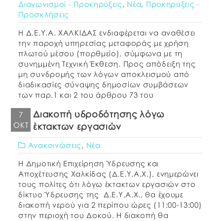
Διαγωνισμοί - Προκηρύξεις
,
Νέα
,
Προκηρύξεις -
Προσκλήσεις
Η Δ.Ε.Υ.Α. ΧΑΛΚΙΔΑΣ ενδιαφέρεται να αναθέσει
την παροχή υπηρεσίας μεταφοράς με χρήση
πλωτού μέσου (πορθμείο), σύμφωνα με τη
συνημμένη Τεχνική Έκθεση. Προς απόδειξη της
μη συνδρομής των λόγων αποκλεισμού από
διαδικασίες σύναψης δημοσίων συμβάσεων
των παρ.1 και 2 του άρθρου 73 του
Ν.4412/2016, παρακαλούμε, μαζί με την
Διακοπή υδροδότησης λόγω
7
προσφορά σας, να μας αποστείλετε τα
ΟΚΤ
έκτακτων εργασιών
παρακάτω δικαιολογητικά: […]
Ανακοινώσεις
,
Νέα
Η Δημοτική Επιχείρηση Ύδρευσης και
Αποχέτευσης Χαλκίδας (Δ.Ε.Υ.Α.Χ.), ενημερώνει
τους πολίτες ότι λόγω έκτακτων εργασιών στο
δίκτυο Ύδρευσης της Δ.Ε.Υ.Α.Χ., θα έχουμε
διακοπή νερού για 2 περίπου ώρες (11:00-13:00)
στην περιοχή του Δοκού. Η διακοπή θα