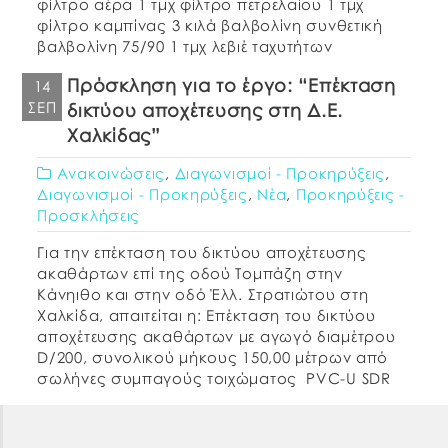
φίλτρο αέρα 1 τμχ φίλτρο πετρελαίου 1 τμχ
φίλτρο καμπίνας 3 κιλά βαλβολίνη συνθετική
βαλβολίνη 75/90 1 τμχ λεβιέ ταχυτήτων
Εργασία σέρβις και αντικατάστασης των ως
Πρόσκληση για το έργο: “Επέκταση
14
[…]
ΣΕΠ
δικτύου αποχέτευσης στη Δ.Ε.
Χαλκίδας”
Ανακοινώσεις
,
Διαγωνισμοί - Προκηρύξεις
,
Διαγωνισμοί - Προκηρύξεις
,
Νέα
,
Προκηρύξεις -
Προσκλήσεις
Για την επέκταση του δικτύου αποχέτευσης
ακαθάρτων επί της οδού Τομπάζη στην
Κάνηιθο και στην οδό Έλλ. Στρατιώτου στη
Χαλκίδα, απαιτείται η: Επέκταση του δικτύου
αποχέτευσης ακαθάρτων με αγωγό διαμέτρου
D/200, συνολικού μήκους 150,00 μέτρων από
σωλήνες συμπαγούς τοιχώματος PVC-U SDR
41, η κατασκευή τριών κεντρικών φρεατίων
επίσκεψης και πέντε διασυνδέσεων (αναμονών)
με τα ακίνητα […]