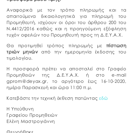
Αναφορικά με τον τρόπο πληρωμής και τα
απαιτούμενα δικαιολογητικά για πληρωμή του
Προμηθευτή, ισχύουν οι όροι του άρθρου 200 του
Ν.4412/2016 καθώς και η προηγούμενη εξόφληση
τυχόν οφειλών του Προμηθευτή προς τη Δ.Ε.Υ.Α.Χ.
Θα προτιμηθεί τρόπος πληρωμής με
πίστωση
τριών μηνών
από την ημερομηνία έκδοσης του
τιμολογίου.
Η προσφορά πρέπει να αποσταλεί στο Γραφείο
Προμηθειών της Δ.Ε.Υ.Α.Χ. ή στο e-mail
gprom@deyax.gr, το αργότερο έως 16-10-2020,
ημέρα Παρασκευή και ώρα 11:00 π.μ.
Κατεβάστε την τεχνική έκθεση πατώντας
εδώ
Η Υπεύθυνη
Γραφείου Προμηθειών
Ελένη Μαστρογιάννη
Θεωρήθηκε