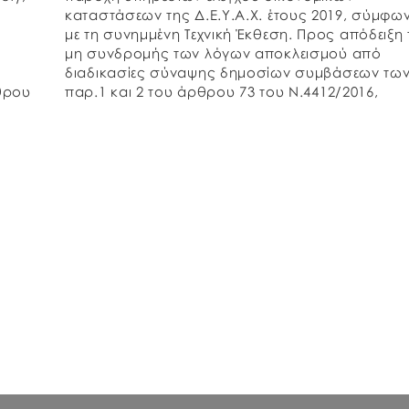
καταστάσεων της Δ.Ε.Υ.Α.Χ. έτους 2019, σύμφω
με τη συνημμένη Τεχνική Έκθεση. Προς απόδειξη 
ν
μη συνδρομής των λόγων αποκλεισμού από
διαδικασίες σύναψης δημοσίων συμβάσεων τω
θρου
παρ.1 και 2 του άρθρου 73 του Ν.4412/2016,
παρακαλούμε, μαζί με την προσφορά σας, να μ
αποστείλετε τα παρακάτω […]