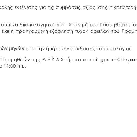
καλής εκτέλεσης για τις συμβάσεις αξίας ίσης ή κατώτερ
ούμενα δικαιολογητικά για πληρωμή του Προμηθευτή, ι
ς και η προηγούμενη εξόφληση τυχόν οφειλών του Προμ
ιών μηνών
από την ημερομηνία έκδοσης του τιμολογίου.
Προμηθειών της Δ.Ε.Υ.Α.Χ. ή στο e-mail gprom@deyax.
 11:00 π.μ.