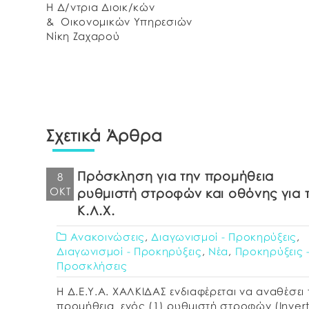
Η Δ/ντρια Διοικ/κών
& Οικονομικών Υπηρεσιών
Νίκη Ζαχαρού
Σχετικά Άρθρα
Πρόσκληση για την προμήθεια
8
ΟΚΤ
ρυθμιστή στροφών και οθόνης για 
Κ.Λ.Χ.
Ανακοινώσεις
,
Διαγωνισμοί - Προκηρύξεις
,
Διαγωνισμοί - Προκηρύξεις
,
Νέα
,
Προκηρύξεις 
Προσκλήσεις
Η Δ.Ε.Υ.Α. ΧΑΛΚΙΔΑΣ ενδιαφέρεται να αναθέσει 
προμήθεια ενός (1) ρυθμιστή στροφών (Invert