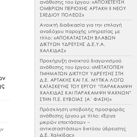
ανάθεσης του έργου: «ΑΠΟΧΕΤΕΥΣΗ
ΟΜΒΡΙΩΝ ΠΕΡΙΟΧΗΣ ΑΡΤΑΚΗ ΙΙ ΝΕΟΥ
ΣΧΕΔΙΟΥ ΠΟΛΕΩΣ»
Ανοικτή διαδικασία για την επιλογή
αναδόχου παροχής υπηρεσίας με
τίτλο: «ΑΠΟΚΑΤΑΣΤΑΣΗ ΒΛΑΒΩΝ
ΔΙΚΤΥΩΝ ΥΔΡΕΥΣΗΣ Δ.Ε.Υ.Α.
ΧΑΛΚΙΔΑΣ»
Προκήρυξη ανοικτού διαγωνισμού
ανάθεσης του έργου: «ΜΕΤΑΤΟΠΙΣΗ
ΤΜΗΜΑΤΩΝ ΔΙΚΤΥΟΥ ΥΔΡΕΥΣΗΣ ΣΤΗ
ών
Δ.Ε. ΑΡΤΑΚΗΣ ΚΑΙ Τ.Κ. ΜΥΤΙΚΑ ΛΟΓΩ
ης
ΚΑΤΑΣΚΕΥΗΣ ΤΟΥ ΕΡΓΟΥ “ΠΑΡΑΚΑΜΨΗ
ΧΑΛΚΙΔΑΣ ΚΑΙ ΠΑΡΑΚΑΜΨΗ ΨΑΧΝΩΝ”
ΣΤΗΝ Π.Ε. ΕΥΒΟΙΑΣ (Α΄ ΦΑΣΗ)»
Πρόσκληση υποβολής προσφοράς
ανάθεσης έργου με τίτλο: «Έργα
μικρών επεκτάσεων –
αντικαταστάσεων δικτύου ύδρευσης
ην
Δ.Ε. Χαλκίδας»