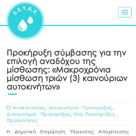
Togg
navig
Προκήρυξη σύμβασης για την
επιλογή αναδόχου της
μίσθωσης: «Μακροχρόνια
μίσθωση τριών (3) καινούριων
αυτοκινήτων»
Ανακοινώσεις
,
Διαγωνισμοί - Προκηρύξεις
,
Διαγωνισμοί - Προκηρύξεις
,
Νέα
,
Προκηρύξεις -
Προσκλήσεις
Η Δημοτική Επιχείρηση Ύδρευσης Αποχέτευσης