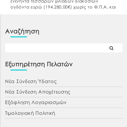
ενενήντα τεσσάρων χιλιάδων διακοσίων
ογδόντα ευρώ (194.280,00€) χωρίς το Φ.Π.Α. και
με κριτήριο ανάθεσης της σύμβασης την πλέον
συμφέρουσα από οικονομική άποψη
προσφορά, μόνο βάσει της τιμής, σύμφωνα με
Αναζήτηση
[…]
Εξυπηρέτηση Πελατών
Νέα Σύνδεση Ύδατος
Νέα Σύνδεση Αποχέτευσης
Εξόφληση Λογαριασμών
Τιμολογιακή Πολιτική