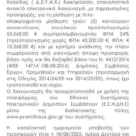
Χαλκίδας ( Δ.Ε.Υ.Α.Χ.) διακηρύσσει, επαναληπτικό
ανοικτό ηλεκτρονικό διαγωνισμό, με σφραγισμένες
προσφορές, για τη μίσθωση με τίτλο
«Μακροχρόνια μίσθωση τριών (3) καινούριων
αυτοκινήτων», συνολικού προϋπολογισμού
53.568,00 € συμπεριλαμβανομένου ΦΠΑ 24%
(προϋπολογισμός χωρίς ΦΠΑ 43.200,00 €, ΦΠΑ: €
10.368,00 €) και με κριτήριο ανάθεσης την πλέον
συμφέρουσα από οικονομική άποψη προσφορά,
βάσει τιμής και θα διεξαχθεί βάσει του Ν. 4412/2016
(ΦΕΚ 147/Α΄/08.08.2016) Δημόσιες Συμβάσεις
Έργων, Προμηθειών και Υπηρεσιών (προσαρμογή
στις Οδηγίες 2014/24/ΕΕ και 2014/25/ΕΕ), όπως έχει
τροποποιηθεί και ισχύει.
Ο διαγωνισμός θα πραγματοποιηθεί με χρήση της
πλατφόρμας του Εθνικού Συστήματος
Ηλεκτρονικών Δημοσίων Συμβάσεων (Ε.Σ.Η.ΔΗ.Σ)
μέσω της διαδικτυακής πύλης
www.promitheus.gov.gr του συστήματος.
Η καταληκτική ημερομηνία υποβολής των
προσφορών είναι η 18/08/2025, ημέρα Δευτέρα και