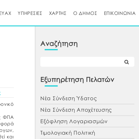
ΕΥΑΧ
ΥΠΗΡΕΣΙΕΣ
ΧΑΡΤΗΣ
Ο ΔΗΜΟΣ
ΕΠΙΚΟΙΝΩΝΙΑ
Αναζήτηση
Εξυπηρέτηση Πελατών
ς
Νέα Σύνδεση Ύδατος
ονικό
Νέα Σύνδεση Αποχέτευσης
ς ΦΠΑ
Εξόφληση Λογαριασμών
οσφορά
Έργων,
Τιμολογιακή Πολιτική
εί και