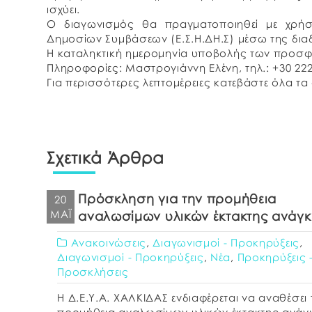
ισχύει.
Ο διαγωνισμός θα πραγματοποιηθεί με χρήσ
Δημοσίων Συμβάσεων (Ε.Σ.Η.ΔΗ.Σ) μέσω της δια
Η καταληκτική ημερομηνία υποβολής των προσφο
Πληροφορίες: Μαστρογιάννη Ελένη, τηλ.: +30 222
Για περισσότερες λεπτομέρειες κατεβάστε όλα τ
Σχετικά Άρθρα
Πρόσκληση για την προμήθεια
20
ΜΆΙ
αναλωσίμων υλικών έκτακτης ανάγ
Ανακοινώσεις
,
Διαγωνισμοί - Προκηρύξεις
,
Διαγωνισμοί - Προκηρύξεις
,
Νέα
,
Προκηρύξεις 
Προσκλήσεις
Η Δ.Ε.Υ.Α. ΧΑΛΚΙΔΑΣ ενδιαφέρεται να αναθέσει 