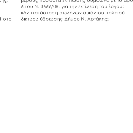
κης,
μέρους ποσοστά έκπτωσης σύμφωνα με το άρ
6 του Ν. 3669/08, για την εκτέλεση του έργου:
«Αντικατάσταση σωλήνων αμιάντου παλαιού
1 στο
δικτύου ύδρευσης Δήμου Ν. Αρτάκης»
προϋπολογισμού δαπάνης 995.222,57 Ευρώ (χω
Φ.Π.Α.) Κατεβάστε […]