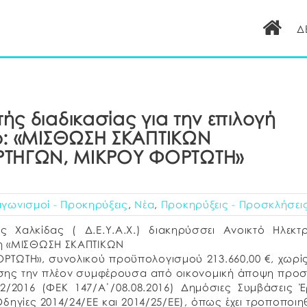
Δ
ς διαδικασίας για την επιλογή
ο: «ΜΙΣΘΩΣΗ ΣΚΑΠΤΙΚΩΝ
ΤΗΓΩΝ, ΜΙΚΡΟΥ ΦΟΡΤΩΤΗ»
αγωνισμοί - Προκηρύξεις
,
Νέα
,
Προκηρύξεις - Προσκλήσει
 Χαλκίδας ( Δ.Ε.Υ.Α.Χ.) διακηρύσσει Ανοικτό Ηλεκτρ
τη «ΜΙΣΘΩΣΗ ΣΚΑΠΤΙΚΩΝ
ΩΤΗ», συνολικού προϋπολογισμού 213.660,00 €, χωρί
άθεσης την πλέον συμφέρουσα από οικονομική άποψη πρ
12/2016 (ΦΕΚ 147/Α΄/08.08.2016) Δημόσιες Συμβάσεις 
γίες 2014/24/ΕΕ και 2014/25/ΕΕ), όπως έχει τροποποιηθ