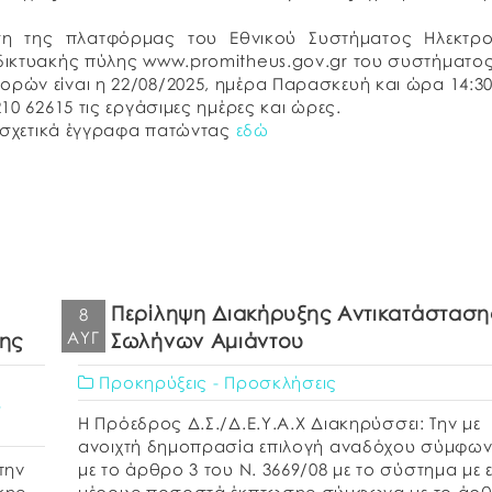
η της πλατφόρμας του Εθνικού Συστήματος Ηλεκτρο
δικτυακής πύλης www.promitheus.gov.gr του συστήματος
ρών είναι η 22/08/2025, ημέρα Παρασκευή και ώρα 14:30
10 62615 τις εργάσιμες ημέρες και ώρες.
α σχετικά έγγραφα πατώντας
εδώ
Περίληψη Διακήρυξης Αντικατάσταση
8
ΑΥΓ
κης
Σωλήνων Αμιάντου
Προκηρύξεις - Προσκλήσεις
-
Η Πρόεδρος Δ.Σ./Δ.Ε.Υ.Α.Χ Διακηρύσσει: Την με
ανοιχτή δημοπρασία επιλογή αναδόχου σύμφω
την
με το άρθρο 3 του Ν. 3669/08 με το σύστημα με ε