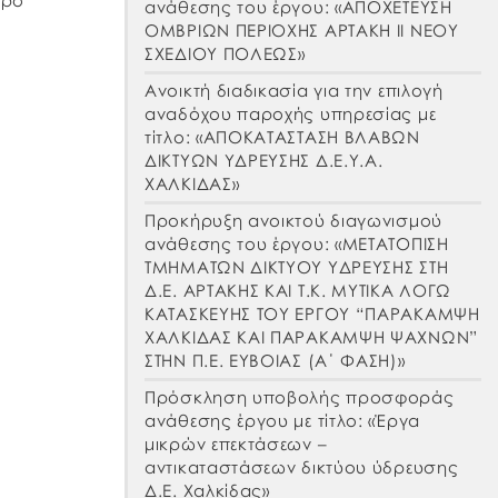
θρο
ανάθεσης του έργου: «ΑΠΟΧΕΤΕΥΣΗ
ΟΜΒΡΙΩΝ ΠΕΡΙΟΧΗΣ ΑΡΤΑΚΗ ΙΙ ΝΕΟΥ
ΣΧΕΔΙΟΥ ΠΟΛΕΩΣ»
Ανοικτή διαδικασία για την επιλογή
ρίς
αναδόχου παροχής υπηρεσίας με
τίτλο: «ΑΠΟΚΑΤΑΣΤΑΣΗ ΒΛΑΒΩΝ
ΔΙΚΤΥΩΝ ΥΔΡΕΥΣΗΣ Δ.Ε.Υ.Α.
ΧΑΛΚΙΔΑΣ»
Προκήρυξη ανοικτού διαγωνισμού
ανάθεσης του έργου: «ΜΕΤΑΤΟΠΙΣΗ
ΤΜΗΜΑΤΩΝ ΔΙΚΤΥΟΥ ΥΔΡΕΥΣΗΣ ΣΤΗ
Δ.Ε. ΑΡΤΑΚΗΣ ΚΑΙ Τ.Κ. ΜΥΤΙΚΑ ΛΟΓΩ
ΚΑΤΑΣΚΕΥΗΣ ΤΟΥ ΕΡΓΟΥ “ΠΑΡΑΚΑΜΨΗ
ΧΑΛΚΙΔΑΣ ΚΑΙ ΠΑΡΑΚΑΜΨΗ ΨΑΧΝΩΝ”
ΣΤΗΝ Π.Ε. ΕΥΒΟΙΑΣ (Α΄ ΦΑΣΗ)»
Πρόσκληση υποβολής προσφοράς
ανάθεσης έργου με τίτλο: «Έργα
μικρών επεκτάσεων –
αντικαταστάσεων δικτύου ύδρευσης
Δ.Ε. Χαλκίδας»