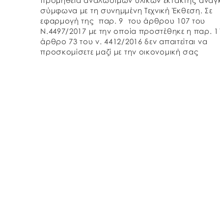
προμήθεια αναλωσίμων υλικών έκτακτης ανάγ
σύμφωνα με τη συνημμένη Τεχνική Έκθεση. Σε
εφαρμογή της παρ. 9 του άρθρου 107 του
Ν.4497/2017 με την οποία προστέθηκε η παρ. 1
άρθρο 73 του ν. 4412/2016 δεν απαιτείται να
προσκομίσετε μαζί με την οικονομική σας
προσφορά, τα δικαιολογητικά περί μη […]