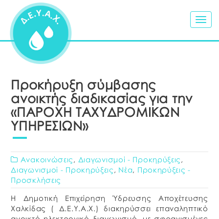
Togg
navig
Προκήρυξη σύμβασης
ανοικτής διαδικασίας για την
«ΠΑΡΟΧΗ ΤΑΧΥΔΡΟΜΙΚΩΝ
ΥΠΗΡΕΣΙΩΝ»
Ανακοινώσεις
,
Διαγωνισμοί - Προκηρύξεις
,
Διαγωνισμοί - Προκηρύξεις
,
Νέα
,
Προκηρύξεις -
Προσκλήσεις
Η Δημοτική Επιχείρηση Ύδρευσης Αποχέτευσης
Χαλκίδας ( Δ.Ε.Υ.Α.Χ.) διακηρύσσει επαναληπτικό
ανοικτό ηλεκτρονικό διαγωνισμό, με σφραγισμένες