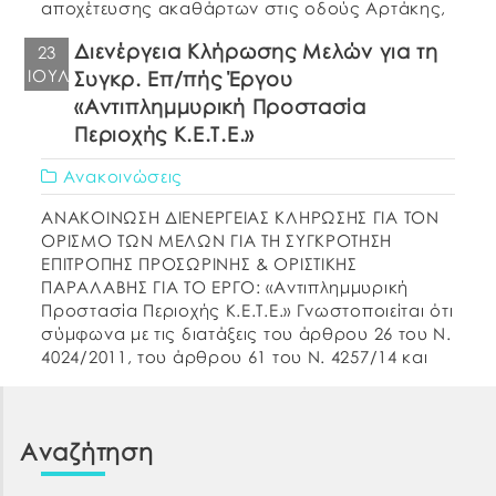
αποχέτευσης ακαθάρτων στις οδούς Αρτάκης,
Μπουμπουλίνας και Θράκης στην περιοχή της
Διενέργεια Κλήρωσης Μελών για τη
23
Δ.Ε. Ν. Αρτάκης του Δήμου Χαλκιδέων
ΙΟΎΛ
Συγκρ. Επ/πής Έργου
σύμφωνα και […]
«Αντιπλημμυρική Προστασία
Περιοχής Κ.Ε.Τ.Ε.»
Ανακοινώσεις
ΑΝΑΚΟΙΝΩΣΗ ΔΙΕΝΕΡΓΕΙΑΣ ΚΛΗΡΩΣΗΣ ΓΙΑ ΤΟΝ
ΟΡΙΣΜΟ ΤΩΝ ΜΕΛΩΝ ΓΙΑ TΗ ΣΥΓΚΡΟΤΗΣΗ
ΕΠΙΤΡΟΠΗΣ ΠΡΟΣΩΡΙΝΗΣ & ΟΡΙΣΤΙΚΗΣ
ΠΑΡΑΛΑΒΗΣ ΓΙΑ ΤΟ ΕΡΓΟ: «Αντιπλημμυρική
Προστασία Περιοχής Κ.Ε.Τ.Ε.» Γνωστοποιείται ότι
σύμφωνα με τις διατάξεις του άρθρου 26 του Ν.
4024/2011, του άρθρου 61 του Ν. 4257/14 και
της αριθμ. ΔΙΣΚΠΟ/Φ.18/οικ.21508/4-11-2011
(ΦΕΚ 2540/Β΄/7-11-2011) Απόφασης του
Υπουργού Διοικητικής Μεταρρύθμισης και
Αναζήτηση
Ηλεκτρονικής Διακυβέρνησης, […]