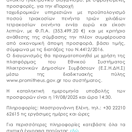
προσφορές, για την «Παροχή
ταχυδρομικών υπηρεσιών» με προϋπολογισμό
ποσού τριακοσίων πενήντα τριών χιλιάδων
τετρακοσίων ενενήντα εννέα ευρώ και είκοσι
λεπτών, με Φ.Π.Α. (353.499,20 €) και με κριτήριο
ανάθεσης της σύμβασης την πλέον συμφέρουσα
από οικονομική άποψη προσφορά, βάσει τιμής,
σύμφωνα με τις διατάξεις του Ν.4412/2016.
Ο διαγωνισμός θα πραγματοποιηθεί με χρήση της
πλατφόρμας του Εθνικού Συστήματος
Ηλεκτρονικών Δημοσίων Συμβάσεων (Ε.Σ.Η.ΔΗ.Σ)
μέσω της διαδικτυακής πύλης
www.promitheus.gov.gr του συστήματος.
Η καταληκτική ημερομηνία υποβολής των
προσφορών είναι η 19/08/2025 και ώρα 14:30.
Πληροφορίες: Μαστρογιάννη Ελένη, τηλ.: +30 22210
62615 τις εργάσιμες ημέρες και ώρες
Για περισσότερες πληροφορίες κατεβάστε όλα τα
σχετικά έγγραφα πατώντας
εδώ