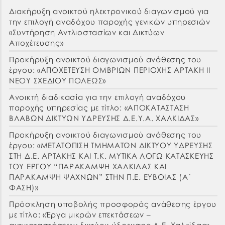
Διακήρυξη ανοικτού ηλεκτρονικού διαγωνισμού για
την επιλογή αναδόχου παροχής γενικών υπηρεσιών
«Συντήρηση Αντλιοστασίων και Δικτύων
Αποχέτευσης»
Προκήρυξη ανοικτού διαγωνισμού ανάθεσης του
έργου: «ΑΠΟΧΕΤΕΥΣΗ ΟΜΒΡΙΩΝ ΠΕΡΙΟΧΗΣ ΑΡΤΑΚΗ ΙΙ
ΝΕΟΥ ΣΧΕΔΙΟΥ ΠΟΛΕΩΣ»
Ανοικτή διαδικασία για την επιλογή αναδόχου
παροχής υπηρεσίας με τίτλο: «ΑΠΟΚΑΤΑΣΤΑΣΗ
ΒΛΑΒΩΝ ΔΙΚΤΥΩΝ ΥΔΡΕΥΣΗΣ Δ.Ε.Υ.Α. ΧΑΛΚΙΔΑΣ»
Προκήρυξη ανοικτού διαγωνισμού ανάθεσης του
έργου: «ΜΕΤΑΤΟΠΙΣΗ ΤΜΗΜΑΤΩΝ ΔΙΚΤΥΟΥ ΥΔΡΕΥΣΗΣ
ΣΤΗ Δ.Ε. ΑΡΤΑΚΗΣ ΚΑΙ Τ.Κ. ΜΥΤΙΚΑ ΛΟΓΩ ΚΑΤΑΣΚΕΥΗΣ
ΤΟΥ ΕΡΓΟΥ “ΠΑΡΑΚΑΜΨΗ ΧΑΛΚΙΔΑΣ ΚΑΙ
ΠΑΡΑΚΑΜΨΗ ΨΑΧΝΩΝ” ΣΤΗΝ Π.Ε. ΕΥΒΟΙΑΣ (Α΄
ΦΑΣΗ)»
Πρόσκληση υποβολής προσφοράς ανάθεσης έργου
με τίτλο: «Έργα μικρών επεκτάσεων –
αντικαταστάσεων δικτύου ύδρευσης Δ.Ε. Χαλκίδας»