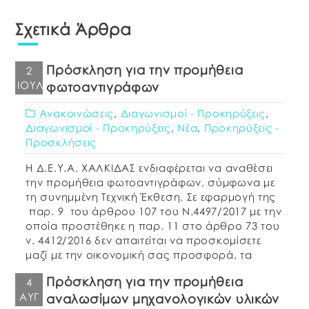
Σχετικά Άρθρα
Πρόσκληση για την προμήθεια
2
ΙΟΎΛ
φωτοαντιγράφων
Ανακοινώσεις
,
Διαγωνισμοί - Προκηρύξεις
,
Διαγωνισμοί - Προκηρύξεις
,
Νέα
,
Προκηρύξεις -
Προσκλήσεις
Η Δ.Ε.Υ.Α. ΧΑΛΚΙΔΑΣ ενδιαφέρεται να αναθέσει
την προμήθεια φωτοαντιγράφων, σύμφωνα με
τη συνημμένη Τεχνική Έκθεση. Σε εφαρμογή της
παρ. 9 του άρθρου 107 του Ν.4497/2017 με την
οποία προστέθηκε η παρ. 11 στο άρθρο 73 του
ν. 4412/2016 δεν απαιτείται να προσκομίσετε
μαζί με την οικονομική σας προσφορά, τα
δικαιολογητικά περί μη αποκλεισμού από τη […]
Πρόσκληση για την προμήθεια
4
ΑΥΓ
αναλωσίμων μηχανολογικών υλικών