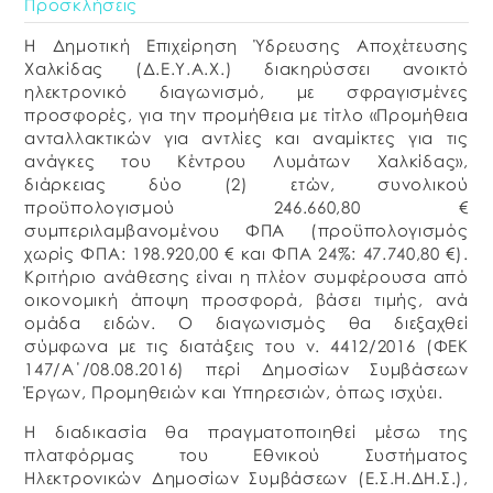
Προσκλήσεις
Η Δημοτική Επιχείρηση Ύδρευσης Αποχέτευσης
Χαλκίδας (Δ.Ε.Υ.Α.Χ.) διακηρύσσει ανοικτό
ηλεκτρονικό διαγωνισμό, με σφραγισμένες
προσφορές, για την προμήθεια με τίτλο «Προμήθεια
ανταλλακτικών για αντλίες και αναμίκτες για τις
ανάγκες του Κέντρου Λυμάτων Χαλκίδας»,
διάρκειας δύο (2) ετών, συνολικού
προϋπολογισμού 246.660,80 €
συμπεριλαμβανομένου ΦΠΑ (προϋπολογισμός
χωρίς ΦΠΑ: 198.920,00 € και ΦΠΑ 24%: 47.740,80 €).
Κριτήριο ανάθεσης είναι η πλέον συμφέρουσα από
οικονομική άποψη προσφορά, βάσει τιμής, ανά
ομάδα ειδών. Ο διαγωνισμός θα διεξαχθεί
σύμφωνα με τις διατάξεις του ν. 4412/2016 (ΦΕΚ
147/Α΄/08.08.2016) περί Δημοσίων Συμβάσεων
Έργων, Προμηθειών και Υπηρεσιών, όπως ισχύει.
Η διαδικασία θα πραγματοποιηθεί μέσω της
πλατφόρμας του Εθνικού Συστήματος
Ηλεκτρονικών Δημοσίων Συμβάσεων (Ε.Σ.Η.ΔΗ.Σ.),