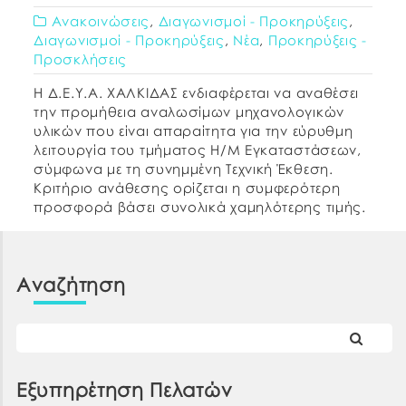
Ανακοινώσεις
,
Διαγωνισμοί - Προκηρύξεις
,
Διαγωνισμοί - Προκηρύξεις
,
Νέα
,
Προκηρύξεις -
Προσκλήσεις
Η Δ.Ε.Υ.Α. ΧΑΛΚΙΔΑΣ ενδιαφέρεται να αναθέσει
την προμήθεια αναλωσίμων μηχανολογικών
υλικών που είναι απαραίτητα για την εύρυθμη
λειτουργία του τμήματος Η/Μ Εγκαταστάσεων,
σύμφωνα με τη συνημμένη Τεχνική Έκθεση.
Κριτήριο ανάθεσης ορίζεται η συμφερότερη
προσφορά βάσει συνολικά χαμηλότερης τιμής.
Σε εφαρμογή της παρ. 9 του άρθρου 107 του
Ν.4497/2017 με την οποία προστέθηκε η παρ. 11
[…]
Αναζήτηση
Εξυπηρέτηση Πελατών