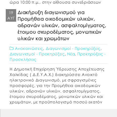
ώρα 10:00 π.μ., στην αίθουσα συνεδριάσεων
του Διοικητικού συμβουλίου της Δ.Ε.Υ.Α.Χ. (4ος
Διακήρυξη διαγωνισμού για
19
όροφος), Νεοφύτου 69 – Χαλκίδα, θα
ΑΥΓ
Προμήθεια οικοδομικών υλικών,
διενεργηθεί από την αρμόδια επιτροπή που έχει
[…]
αδρανών υλικών, ασφαλτομίγματος,
έτοιμου σκυροδέματος, μονωτικών
υλικών και χρωμάτων
Ανακοινώσεις
,
Διαγωνισμοί - Προκηρύξεις
,
Διαγωνισμοί - Προκηρύξεις
,
Νέα
,
Προκηρύξεις -
Προσκλήσεις
Η Δημοτική Επιχείρηση Ύδρευσης Αποχέτευσης
Χαλκίδας ( Δ.Ε.Υ.Α.Χ.) διακηρύσσει Ανοικτό
ηλεκτρονικό Διαγωνισμό, με σφραγισμένες
προσφορές, για την Προμήθεια οικοδομικών
υλικών, αδρανών υλικών, ασφαλτομίγματος,
έτοιμου σκυροδέματος, μονωτικών υλικών και
χρωμάτων, με προϋπολογισμό ποσού εκατόν
πενήντα τεσσάρων χιλιάδων οκτακοσίων
ενενήντα έξι ευρώ και ογδόντα τριών λεπτών, με