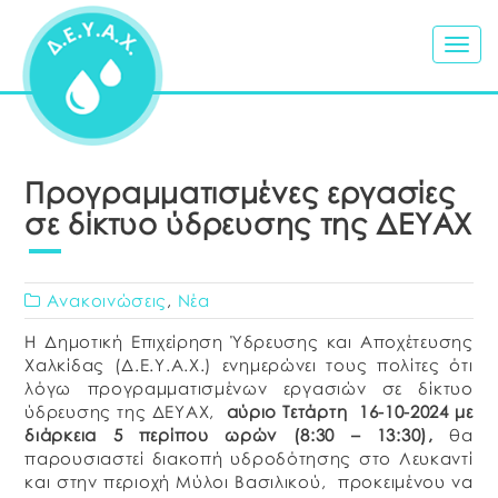
Togg
navig
Προγραμματισμένες εργασίες
σε δίκτυο ύδρευσης της ΔΕΥΑΧ
Ανακοινώσεις
,
Νέα
Η Δημοτική Επιχείρηση Ύδρευσης και Αποχέτευσης
Χαλκίδας (Δ.Ε.Υ.Α.Χ.) ενημερώνει τους πολίτες ότι
λόγω προγραμματισμένων εργασιών σε δίκτυο
ύδρευσης της ΔΕΥΑΧ,
αύριο Τετάρτη 16-10-2024
με
διάρκεια 5 περίπου ωρών (8:30 – 13:30),
θα
παρουσιαστεί διακοπή υδροδότησης στο Λευκαντί
και στην περιοχή Μύλοι Βασιλικού, προκειμένου να