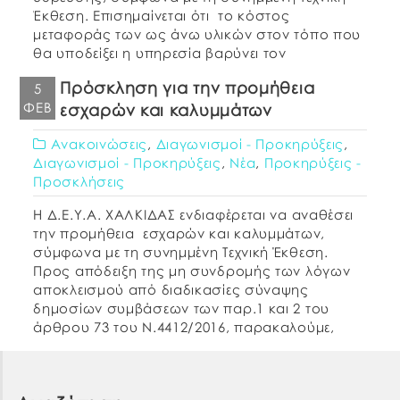
Έκθεση. Επισημαίνεται ότι το κόστος
μεταφοράς των ως άνω υλικών στον τόπο που
θα υποδείξει η υπηρεσία βαρύνει τον
Προμηθευτή. Κριτήριο ανάθεσης ορίζεται η
Πρόσκληση για την προμήθεια
5
συμφερότερη προσφορά βάσει χαμηλότερης
ΦΕΒ
εσχαρών και καλυμμάτων
τιμής ανά είδος. Σε […]
Ανακοινώσεις
,
Διαγωνισμοί - Προκηρύξεις
,
Διαγωνισμοί - Προκηρύξεις
,
Νέα
,
Προκηρύξεις -
Προσκλήσεις
Η Δ.Ε.Υ.Α. ΧΑΛΚΙΔΑΣ ενδιαφέρεται να αναθέσει
την προμήθεια εσχαρών και καλυμμάτων,
σύμφωνα με τη συνημμένη Τεχνική Έκθεση.
Προς απόδειξη της μη συνδρομής των λόγων
αποκλεισμού από διαδικασίες σύναψης
δημοσίων συμβάσεων των παρ.1 και 2 του
άρθρου 73 του Ν.4412/2016, παρακαλούμε,
μαζί με την προσφορά σας, να μας αποστείλετε
τα παρακάτω δικαιολογητικά: α. Απόσπασμα
ποινικού μητρώου […]