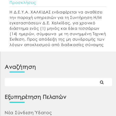
Προσκλήσεις
Η Δ.Ε.Υ.Α. ΧΑΛΚΙΔΑΣ ενδιαφέρεται να αναθέσει
την παροχή υπηρεσιών για τη Συντήρηση Η/Μ
εγκαταστάσεων Δ.Ε. Χαλκίδας, για χρονικό
διάστημα ενός (1) μηνός και δέκα τεσσάρων
(14) ημερών, σύμφωνα με τη συνημμένη Τεχνική
Έκθεση. Προς απόδειξη της μη συνδρομής των
λόγων αποκλεισμού από διαδικασίες σύναψης
δημοσίων συμβάσεων των παρ.1 και 2 του
άρθρου 73 του Ν.4412/2016, […]
Αναζήτηση
Εξυπηρέτηση Πελατών
Νέα Σύνδεση Ύδατος