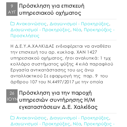
Πρόσκληση για επισκευή
9
ΑΥΓ
υπηρεσιακού οχήματος
Ανακοινώσεις
,
Διαγωνισμοί - Προκηρύξεις
,
Διαγωνισμοί - Προκηρύξεις
,
Νέα
,
Προκηρύξεις -
Προσκλήσεις
Η Δ.Ε.Υ.Α.ΧΑΛΚΙΔΑΣ ενδιαφέρεται να αναθέσει
την επισκευή του αρ. κυκλοφ. XAN 1427
υπηρεσιακού οχήματος, ήτοι αναλυτικά: 1 τμχ
κολλάρο συστήματος ψύξης 4 κιλά παραφλού
Εργασία αντικατάστασης του ως άνω
ανταλλακτικού Σε εφαρμογή της παρ. 9 του
άρθρου 107 του Ν.4497/2017 με την οποία
προστέθηκε η παρ. 11 στο άρθρο 73 του ν.
Πρόσκληση για την παροχή
26
4412/2016 δεν απαιτείται […]
ΙΟΎΝ
υπηρεσιών συντήρησης Η/Μ
εγκαταστάσεων Δ.Ε. Χαλκίδας
Ανακοινώσεις
,
Διαγωνισμοί - Προκηρύξεις
,
Διαγωνισμοί - Προκηρύξεις
,
Νέα
,
Προκηρύξεις -