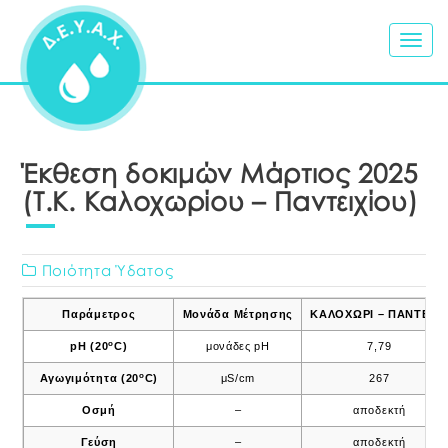
Togg
navig
Έκθεση δοκιμών Μάρτιος 2025
(Τ.Κ. Καλοχωρίου – Παντειχίου)
Ποιότητα Ύδατος
Παράμετρος
Μονάδα Μέτρησης
ΚΑΛΟΧΩΡΙ – ΠΑΝΤΕΙΧ
o
pH (20
C)
μονάδες pH
7,79
ο
Αγωγιμότητα (20
C)
μS/cm
267
Οσμή
–
αποδεκτή
Γεύση
–
αποδεκτή