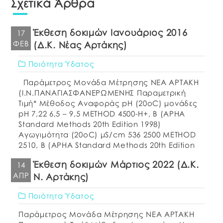
Σχετικά Άρθρα
Έκθεση δοκιμών Ιανουάριος 2016
17
ΦΕΒ
(Δ.Κ. Νέας Αρτάκης)
Ποιότητα Ύδατος
Παράμετρος Μονάδα Μέτρησης ΝΕΑ ΑΡΤΑΚΗ
(Ι.Ν.ΠΑΝΑΓΙΑΣΦΑΝΕΡΩΜΕΝΗΣ Παραμετρική
Τιμή* Μέθοδος Αναφοράς pH (20oC) μονάδες
pH 7,22 6,5 – 9,5 METHOD 4500-H+, B (APHA
Standard Methods 20th Edition 1998)
Αγωγιμότητα (20οC) μS/cm 536 2500 METHOD
2510, B (APHA Standard Methods 20th Edition
1998) Οσμή – αποδεκτή Αποδεκτή ΕΛΟΤ
Έκθεση δοκιμών Μάρτιος 2022 (Δ.Κ.
14
662:1986 Γεύση – αποδεκτή Αποδεκτή
ΑΠΡ
Ν. Αρτάκης)
Θολερότητα NTU 0,28 Αποδεκτή METHOD […]
Ποιότητα Ύδατος
Παράμετρος Μονάδα Μέτρησης ΝΕΑ ΑΡΤΑΚΗ