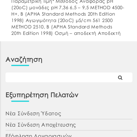
Παραμετρική Τιμή* Μέθοδος Αναφοράς pH
(20oC) μονάδες pH 7,36 6,5 – 9,5 METHOD 4500-
H+, B (APHA Standard Methods 20th Edition
1998) Αγωγιμότητα (20οC) μS/cm 561 2500
METHOD 2510, B (APHA Standard Methods
20th Edition 1998) Οσμή – αποδεκτή Αποδεκτή
ΕΛΟΤ 662:1986 Γεύση – αποδεκτή Αποδεκτή
Θολερότητα NTU 0,30 Αποδεκτή METHOD 2130, B
[…]
Αναζήτηση
Εξυπηρέτηση Πελατών
Νέα Σύνδεση Ύδατος
Νέα Σύνδεση Αποχέτευσης
Εξόφληση Λογαριασμών