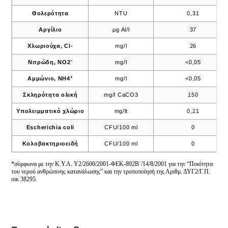
Θολερότητα
NTU
0,31
Αργίλιο
μg Al/l
37
Χλωριούχα, Cl-
mg/l
26
–
Νιτρώδη, ΝΟ2
mg/l
<0,05
+
Αμμώνιο, ΝΗ4
mg/l
<0,05
Σκληρότητα ολική
mg/l CaCO3
150
Υπολειμματικό χλώριο
mg/lt
0,21
Escherichia coli
CFU/100 ml
0
Κολοβακτηριοειδή
CFU/100 ml
0
*σύμφωνα με την K.Y.A. Y2/2600/2001-ΦΕΚ-892Β΄/14/8/2001 για την “Ποιότητα
του νερού ανθρώπινης κατανάλωσης” και την τροποποίησή της Αριθμ. ΔΥΓ2/Γ.Π.
οικ 38295.