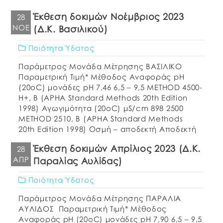
Έκθεση δοκιμών Νοέμβριος 2023
28
ΝΟΈ
(Δ.Κ. Βασιλικού)
Ποιότητα Ύδατος
Παράμετρος Μονάδα Μέτρησης ΒΑΣΙΛΙΚΟ
Παραμετρική Τιμή* Μέθοδος Αναφοράς pH
(20oC) μονάδες pH 7,46 6,5 – 9,5 METHOD 4500-
H+, B (APHA Standard Methods 20th Edition
1998) Αγωγιμότητα (20οC) μS/cm 898 2500
METHOD 2510, B (APHA Standard Methods
20th Edition 1998) Οσμή – αποδεκτή Αποδεκτή
ΕΛΟΤ 662:1986 Γεύση – αποδεκτή Αποδεκτή
Έκθεση δοκιμών Απρίλιος 2023 (Δ.Κ.
28
Θολερότητα NTU 0,31 Αποδεκτή METHOD 2130, B
ΑΠΡ
Παραλίας Αυλίδας)
(APHA […]
Ποιότητα Ύδατος
Παράμετρος Μονάδα Μέτρησης ΠΑΡΑΛΙΑ
ΑΥΛΙΔΟΣ Παραμετρική Τιμή* Μέθοδος
Αναφοράς pH (20oC) μονάδες pH 7,90 6,5 – 9,5