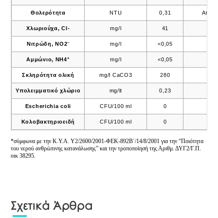
Θολερότητα
NTU
0,31
Αποδ
Χλωριούχα, Cl-
mg/l
41
25
–
Νιτρώδη, ΝΟ2
mg/l
<0,05
0,
+
Αμμώνιο, ΝΗ4
mg/l
<0,05
0,
Σκληρότητα ολική
mg/l CaCO3
280
–
Υπολειμματικό χλώριο
mg/lt
0,23
>0,
Escherichia coli
CFU/100 ml
0
0
Κολοβακτηριοειδή
CFU/100 ml
0
0
*σύμφωνα με την K.Y.A. Y2/2600/2001-ΦΕΚ-892Β΄/14/8/2001 για την “Ποιότητα
του νερού ανθρώπινης κατανάλωσης” και την τροποποίησή της Αριθμ. ΔΥΓ2/Γ.Π.
οικ 38295.
Σχετικά Άρθρα