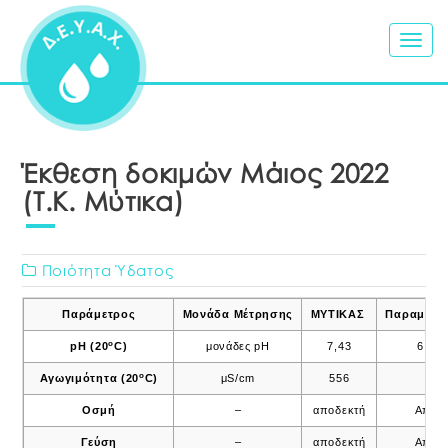
Togg
navig
Έκθεση δοκιμών Μάιος 2022
(Τ.Κ. Μύτικα)
Ποιότητα Ύδατος
Παράμετρος
Μονάδα Μέτρησης
ΜΥΤΙΚΑΣ
Παραμετρι
o
pH (20
C)
μονάδες pH
7,43
6,5 –
ο
Αγωγιμότητα (20
C)
μS/cm
556
25
Οσμή
–
αποδεκτή
Αποδ
Γεύση
–
αποδεκτή
Αποδ