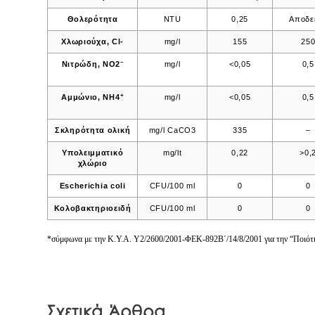
Θολερότητα
NTU
0,25
Αποδε
Χλωριούχα, Cl-
mg/l
155
25
–
Νιτρώδη, ΝΟ2
mg/l
<0,05
0,5
+
Αμμώνιο, ΝΗ4
mg/l
<0,05
0,5
Σκληρότητα ολική
mg/l CaCO3
335
–
Υπολειμματικό
mg/lt
0,22
>0,
χλώριο
Escherichia coli
CFU/100 ml
0
0
Κολοβακτηριοειδή
CFU/100 ml
0
0
*σύμφωνα με την K.Y.A. Y2/2600/2001-ΦΕΚ-892Β΄/14/8/2001 για την “Ποιότη
Σχετικά Άρθρα