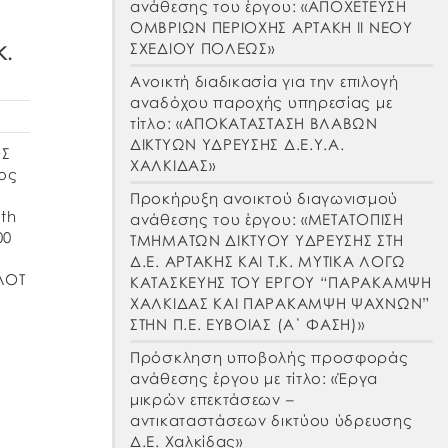
ανάθεσης του έργου: «ΑΠΟΧΕΤΕΥΣΗ
ΟΜΒΡΙΩΝ ΠΕΡΙΟΧΗΣ ΑΡΤΑΚΗ ΙΙ ΝΕΟΥ
ΣΧΕΔΙΟΥ ΠΟΛΕΩΣ»
Κ.
Ανοικτή διαδικασία για την επιλογή
αναδόχου παροχής υπηρεσίας με
τίτλο: «ΑΠΟΚΑΤΑΣΤΑΣΗ ΒΛΑΒΩΝ
ΔΙΚΤΥΩΝ ΥΔΡΕΥΣΗΣ Δ.Ε.Υ.Α.
ΟΣ
ΧΑΛΚΙΔΑΣ»
ος
Προκήρυξη ανοικτού διαγωνισμού
th
ανάθεσης του έργου: «ΜΕΤΑΤΟΠΙΣΗ
00
ΤΜΗΜΑΤΩΝ ΔΙΚΤΥΟΥ ΥΔΡΕΥΣΗΣ ΣΤΗ
Δ.Ε. ΑΡΤΑΚΗΣ ΚΑΙ Τ.Κ. ΜΥΤΙΚΑ ΛΟΓΩ
ΕΛΟΤ
ΚΑΤΑΣΚΕΥΗΣ ΤΟΥ ΕΡΓΟΥ “ΠΑΡΑΚΑΜΨΗ
τα
ΧΑΛΚΙΔΑΣ ΚΑΙ ΠΑΡΑΚΑΜΨΗ ΨΑΧΝΩΝ”
ΣΤΗΝ Π.Ε. ΕΥΒΟΙΑΣ (Α΄ ΦΑΣΗ)»
Πρόσκληση υποβολής προσφοράς
ανάθεσης έργου με τίτλο: «Έργα
μικρών επεκτάσεων –
αντικαταστάσεων δικτύου ύδρευσης
Δ.Ε. Χαλκίδας»