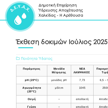
Δημοτική Επιχείρηση
Ύδρευσης Αποχέτευσης
Χαλκίδας - Η Αρέθουσα
Έκθεση δοκιμών Ιούλιος 2025
Ποιότητα Ύδατος
Παράμετρος
Μονάδα
ΝΕΑ
Παραμε
Μέτρησης
ΛΑΜΨΑΚΟΣ
Τιμή
o
pH (20
C)
μονάδες pH
7,73
6,5 – 
Αγωγιμότητα
μS/cm
1045
250
ο
(20
C)
Οσμή
–
αποδεκτή
Αποδε
Γεύση
–
αποδεκτή
Αποδε