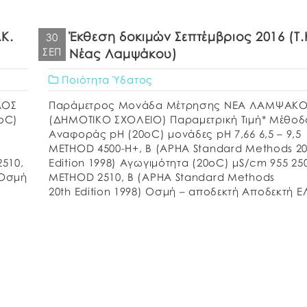
Κ.
Έκθεση δοκιμών Σεπτέμβριος 2016 (Τ.
30
ΣΕΠ
Νέας Λαμψάκου)
Ποιότητα Ύδατος
ΛΑΟΣ
Παράμετρος Μονάδα Μέτρησης ΝΕΑ ΛΑΜΨΑΚ
oC)
(ΔΗΜΟΤΙΚΟ ΣΧΟΛΕΙΟ) Παραμετρική Τιμή* Μέθοδ
Αναφοράς pH (20oC) μονάδες pH 7,66 6,5 – 9,5
METHOD 4500-H+, B (APHA Standard Methods 20
510,
Edition 1998) Αγωγιμότητα (20οC) μS/cm 955 25
 Οσμή
METHOD 2510, B (APHA Standard Methods
20th Edition 1998) Οσμή – αποδεκτή Αποδεκτή 
δεκτή
662:1986 Γεύση – αποδεκτή Αποδεκτή Θολερότη
NTU 0,30 Αποδεκτή METHOD […]