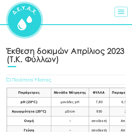
Togg
navig
Έκθεση δοκιμών Απρίλιος 2023
(Τ.Κ. Φύλλων)
Ποιότητα Ύδατος
Παράμετρος
Μονάδα Μέτρησης
ΦΥΛΛΑ
Παραμετρικ
o
pH (20
C)
μονάδες pH
7,80
6,5 – 
ο
Αγωγιμότητα (20
C)
μS/cm
930
250
Οσμή
–
αποδεκτή
Αποδε
Γεύση
–
αποδεκτή
Αποδε