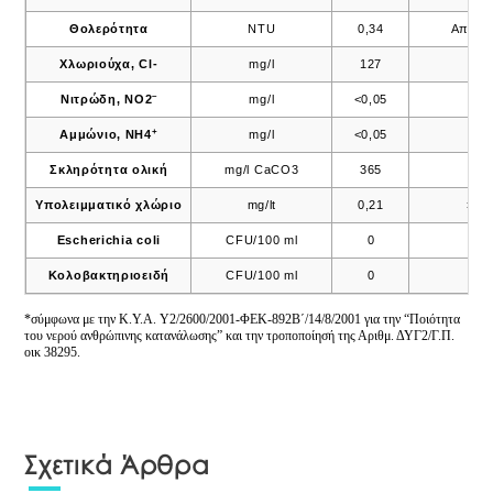
Θολερότητα
NTU
0,34
Αποδε
Χλωριούχα, Cl-
mg/l
127
250
–
Νιτρώδη, ΝΟ2
mg/l
<0,05
0,5
+
Αμμώνιο, ΝΗ4
mg/l
<0,05
0,5
Σκληρότητα ολική
mg/l CaCO3
365
–
Υπολειμματικό χλώριο
mg/lt
0,21
>0,
Escherichia coli
CFU/100 ml
0
0
Κολοβακτηριοειδή
CFU/100 ml
0
0
*σύμφωνα με την K.Y.A. Y2/2600/2001-ΦΕΚ-892Β΄/14/8/2001 για την “Ποιότητα
του νερού ανθρώπινης κατανάλωσης” και την τροποποίησή της Αριθμ. ΔΥΓ2/Γ.Π.
οικ 38295.
Σχετικά Άρθρα