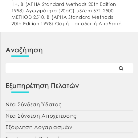
H+, B (APHA Standard Methods 20th Edition
1998) Αγωγιμότητα (20οC) μS/cm 671 2500
METHOD 2510, B (APHA Standard Methods
20th Edition 1998) Οσμή – αποδεκτή Αποδεκτή
ΕΛΟΤ 662:1986 Γεύση – αποδεκτή Αποδεκτή
Θολερότητα NTU 0,30 Αποδεκτή METHOD 2130, B
(APHA […]
Αναζήτηση
Εξυπηρέτηση Πελατών
Νέα Σύνδεση Ύδατος
Νέα Σύνδεση Αποχέτευσης
Εξόφληση Λογαριασμών