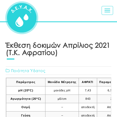
Togg
navig
Έκθεση δοκιμών Απρίλιος 2021
(Τ.Κ. Αφρατίου)
Ποιότητα Ύδατος
Παράμετρος
Μονάδα Μέτρησης
ΑΦΡΑΤΙ
Παραμετρικ
o
pH (20
C)
μονάδες pH
7,43
6,5 – 
ο
Αγωγιμότητα (20
C)
μS/cm
843
250
Οσμή
–
αποδεκτή
Αποδε
Γεύση
–
αποδεκτή
Αποδε