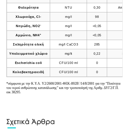
Θολερότητα
NTU
0,30
Αποδε
Χλωριούχα, Cl-
mg/l
98
250
–
Νιτρώδη, ΝΟ2
mg/l
<0,05
0,5
+
Αμμώνιο, ΝΗ4
mg/l
<0,05
0,5
Σκληρότητα ολική
mg/l CaCO3
285
–
Υπολειμματικό χλώριο
mg/lt
0,22
>0,
Escherichia coli
CFU/100 ml
0
0
Κολοβακτηριοειδή
CFU/100 ml
0
0
*σύμφωνα με την K.Y.A. Y2/2600/2001-ΦΕΚ-892Β΄/14/8/2001 για την “Ποιότητα
του νερού ανθρώπινης κατανάλωσης” και την τροποποίησή της Αριθμ. ΔΥΓ2/Γ.Π.
οικ 38295.
Σχετικά Άρθρα