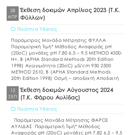
Έκθεση δοκιμών Απρίλιος 2023 (Τ.Κ.
28
ΑΠΡ
Φύλλων)
Ποιότητα Ύδατος
Παράμετρος Μονάδα Μέτρησης ΦΥΛΛΑ
Παραμετρική Τιμή* Μέθοδος Αναφοράς pH
(20oC) μονάδες pH 7,80 6,5 – 9,5 METHOD 4500-
H+, B (APHA Standard Methods 20th Edition
1998) Αγωγιμότητα (20οC) μS/cm 930 2500
METHOD 2510, B (APHA Standard Methods
20th Edition 1998) Οσμή – αποδεκτή Αποδεκτή
ΕΛΟΤ 662:1986 Γεύση – αποδεκτή Αποδεκτή
Έκθεση δοκιμών Αύγουστος 2024
12
Θολερότητα NTU 0,34 Αποδεκτή METHOD 2130, B
ΣΕΠ
(Τ.Κ. Φάρου Αυλίδας)
(APHA […]
Ποιότητα Ύδατος
Παράμετρος Μονάδα Μέτρησης ΦΑΡΟΣ
ΑΥΛΙΔΑΣ Παραμετρική Τιμή* Μέθοδος
Αναφοράς pH (20oC) μονάδες pH 7,82 6,5 – 9,5